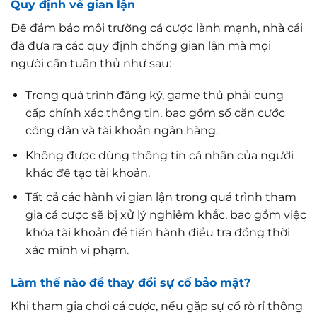
Quy định về gian lận
Để đảm bảo môi trường cá cược lành mạnh, nhà cái
đã đưa ra các quy định chống gian lận mà mọi
người cần tuân thủ như sau:
Trong quá trình đăng ký, game thủ phải cung
cấp chính xác thông tin, bao gồm số căn cước
công dân và tài khoản ngân hàng.
Không được dùng thông tin cá nhân của người
khác để tạo tài khoản.
Tất cả các hành vi gian lận trong quá trình tham
gia cá cược sẽ bị xử lý nghiêm khắc, bao gồm việc
khóa tài khoản để tiến hành điều tra đồng thời
xác minh vi phạm.
Làm thế nào để thay đổi sự cố bảo mật?
Khi tham gia chơi cá cược, nếu gặp sự cố rò rỉ thông