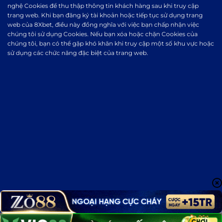
nghệ Cookies để thu thập thông tin khách hàng sau khi truy cập
trang web. Khi bạn đăng ký tài khoản hoặc tiếp tục sử dụng trang
web của 8Xbet, điều này đồng nghĩa với việc bạn chấp nhận việc
chúng tôi sử dụng Cookies. Nếu bạn xóa hoặc chặn Cookies của
chúng tôi, bạn có thể gặp khó khăn khi truy cập một số khu vực hoặc
sử dụng các chức năng đặc biệt của trang web.