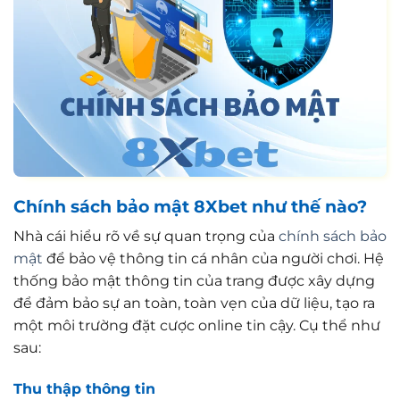
Chính sách bảo mật 8Xbet như thế nào?
Nhà cái hiểu rõ về sự quan trọng của
chính sách bảo
mật
để bảo vệ thông tin cá nhân của người chơi. Hệ
thống bảo mật thông tin của trang được xây dựng
để đảm bảo sự an toàn, toàn vẹn của dữ liệu, tạo ra
một môi trường đặt cược online tin cậy. Cụ thể như
sau:
Thu thập thông tin