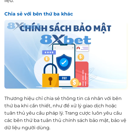
liệu.
Chia sẻ với bên thứ ba khác
Thương hiệu chỉ chia sẻ thông tin cá nhân với bên
thứ ba khi cần thiết, như để xử lý giao dịch hoặc
tuân thủ yêu cầu pháp lý. Trang cược luôn yêu cầu
các bên thứ ba tuân thủ chính sách bảo mật, bảo vệ
dữ liệu người dùng.