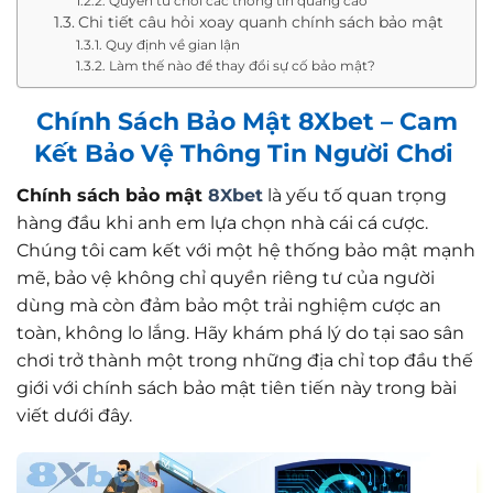
Quyền từ chối các thông tin quảng cáo
Chi tiết câu hỏi xoay quanh chính sách bảo mật
Quy định về gian lận
Làm thế nào để thay đổi sự cố bảo mật?
Chính Sách Bảo Mật 8Xbet – Cam
Kết Bảo Vệ Thông Tin Người Chơi
Chính sách bảo mật
8Xbet
là yếu tố quan trọng
hàng đầu khi anh em lựa chọn nhà cái cá cược.
Chúng tôi cam kết với một hệ thống bảo mật mạnh
mẽ, bảo vệ không chỉ quyền riêng tư của người
dùng mà còn đảm bảo một trải nghiệm cược an
toàn, không lo lắng. Hãy khám phá lý do tại sao sân
chơi trở thành một trong những địa chỉ top đầu thế
giới với chính sách bảo mật tiên tiến này trong bài
viết dưới đây.