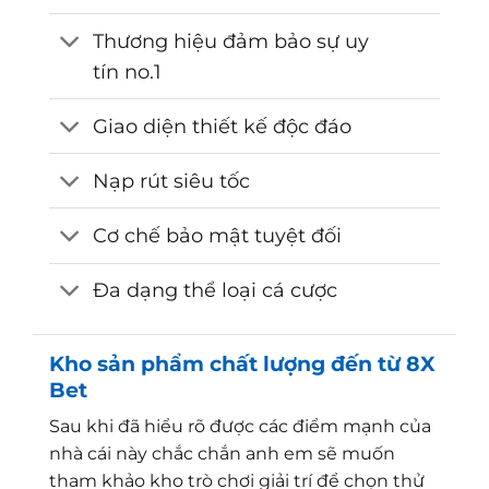
Thương hiệu đảm bảo sự uy
tín no.1
Giao diện thiết kế độc đáo
Nạp rút siêu tốc
Cơ chế bảo mật tuyệt đối
Đa dạng thể loại cá cược
Kho sản phẩm chất lượng đến từ 8X
Bet
Sau khi đã hiểu rõ được các điểm mạnh của
nhà cái này chắc chắn anh em sẽ muốn
tham khảo kho trò chơi giải trí để chọn thử