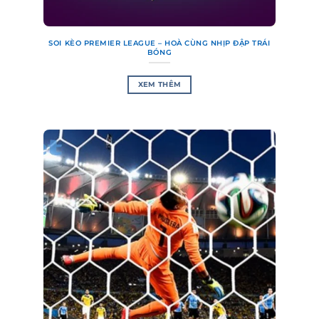
SOI KÈO PREMIER LEAGUE – HOÀ CÙNG NHỊP ĐẬP TRÁI
BÓNG
XEM THÊM