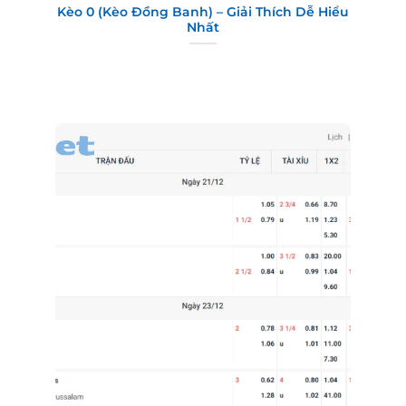
Kèo 0 (Kèo Đồng Banh) – Giải Thích Dễ Hiểu
Nhất