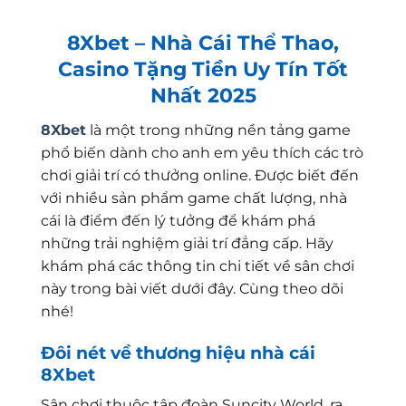
8Xbet – Nhà Cái Thể Thao,
Casino Tặng Tiền Uy Tín Tốt
Nhất 2025
8Xbet
là một trong những nền tảng game
phổ biến dành cho anh em yêu thích các trò
chơi giải trí có thưởng online. Được biết đến
với nhiều sản phẩm game chất lượng, nhà
cái là điểm đến lý tưởng để khám phá
những trải nghiệm giải trí đẳng cấp. Hãy
khám phá các thông tin chi tiết về sân chơi
này trong bài viết dưới đây. Cùng theo dõi
nhé!
Đôi nét về thương hiệu nhà cái
8Xbet
Sân chơi thuộc tập đoàn Suncity World, ra