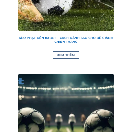
KÈO PHẠT ĐỀN 8XBET – CÁCH ĐÁNH SAO CHO DỄ GIÀNH
CHIẾN THẮNG
XEM THÊM