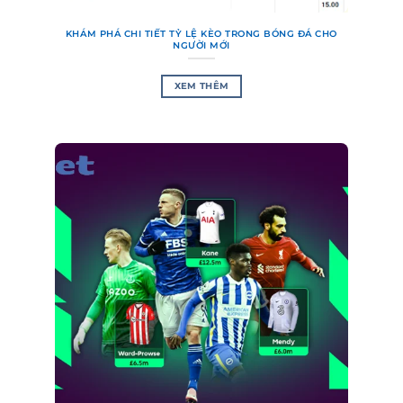
KHÁM PHÁ CHI TIẾT TỶ LỆ KÈO TRONG BÓNG ĐÁ CHO
NGƯỜI MỚI
XEM THÊM