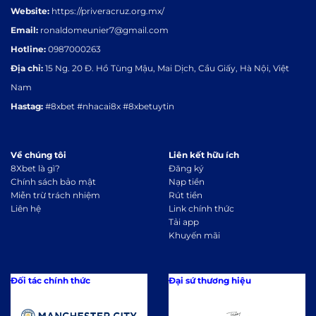
Website:
https://priveracruz.org.mx/
Email:
ronaldomeunier7@gmail.com
Hotline:
0987000263
Địa chỉ:
15 Ng. 20 Đ. Hồ Tùng Mậu, Mai Dịch, Cầu Giấy, Hà Nội, Việt
Nam
Hastag:
#8xbet #nhacai8x #8xbetuytin
Về chúng tôi
Liên kết hữu ích
8Xbet là gì?
Đăng ký
Chính sách bảo mật
Nạp tiền
Miễn trừ trách nhiệm
Rút tiền
Liên hệ
Link chính thức
Tải app
Khuyến mãi
Đối tác chính thức
Đại sứ thương hiệu