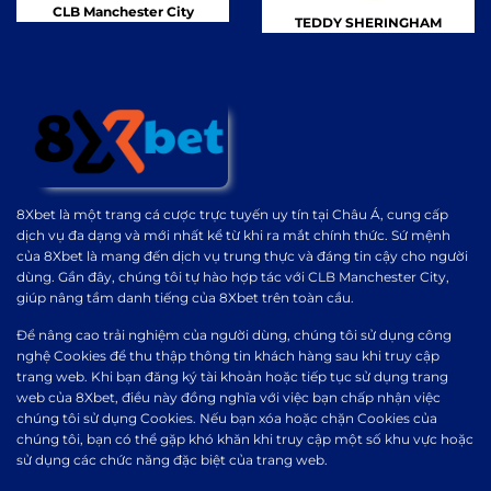
CLB Manchester City
TEDDY SHERINGHAM
8Xbet là một trang cá cược trực tuyến uy tín tại Châu Á, cung cấp
dịch vụ đa dạng và mới nhất kể từ khi ra mắt chính thức. Sứ mệnh
của 8Xbet là mang đến dịch vụ trung thực và đáng tin cậy cho người
dùng. Gần đây, chúng tôi tự hào hợp tác với CLB Manchester City,
giúp nâng tầm danh tiếng của 8Xbet trên toàn cầu.
Để nâng cao trải nghiệm của người dùng, chúng tôi sử dụng công
nghệ Cookies để thu thập thông tin khách hàng sau khi truy cập
trang web. Khi bạn đăng ký tài khoản hoặc tiếp tục sử dụng trang
web của 8Xbet, điều này đồng nghĩa với việc bạn chấp nhận việc
chúng tôi sử dụng Cookies. Nếu bạn xóa hoặc chặn Cookies của
chúng tôi, bạn có thể gặp khó khăn khi truy cập một số khu vực hoặc
sử dụng các chức năng đặc biệt của trang web.