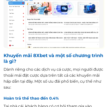
Khuyến mãi 8Xbet và một số chương trình
là gì?
Dành riêng cho các dịch vụ cá cược, mọi người được
thoải mái đặt cược dựa trên tất cả các khuyến mãi
hấp dẫn tại đây. Một số ưu đãi phổ biến, cụ thể như
sau:
Hoàn trả thể thao đến 0.4%
Tại nhà cái, khách hàng có cơ hội tham gia vào