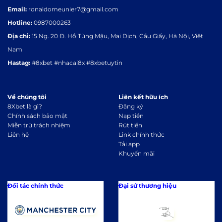
Email:
ronaldomeunier7@gmail.com
Hotline:
0987000263
Địa chỉ:
15 Ng. 20 Đ. Hồ Tùng Mậu, Mai Dịch, Cầu Giấy, Hà Nội, Việt
Nam
Hastag:
#8xbet #nhacai8x #8xbetuytin
Về chúng tôi
Liên kết hữu ích
8Xbet là gì?
Đăng ký
Chính sách bảo mật
Nạp tiền
Miễn trừ trách nhiệm
Rút tiền
Liên hệ
Link chính thức
Tải app
Khuyến mãi
Đối tác chính thức
Đại sứ thương hiệu