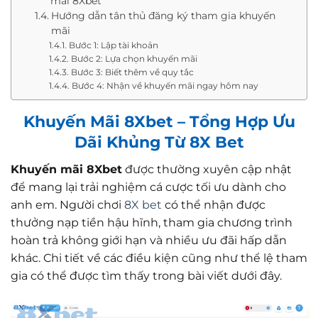
mãi 8Xbet
Hướng dẫn tân thủ đăng ký tham gia khuyến
mãi
Bước 1: Lập tài khoản
Bước 2: Lựa chọn khuyến mãi
Bước 3: Biết thêm về quy tắc
Bước 4: Nhận về khuyến mãi ngay hôm nay
Khuyến Mãi 8Xbet – Tổng Hợp Ưu
Dãi Khủng Từ 8X Bet
Khuyến mãi 8Xbet
được thường xuyên cập nhật
để mang lại trải nghiệm cá cược tối ưu dành cho
anh em. Người chơi
8X bet
có thể nhận được
thưởng nạp tiền hậu hĩnh, tham gia chương trình
hoàn trả không giới hạn và nhiều ưu đãi hấp dẫn
khác. Chi tiết về các điều kiện cũng như thể lệ tham
gia có thể được tìm thấy trong bài viết dưới đây.