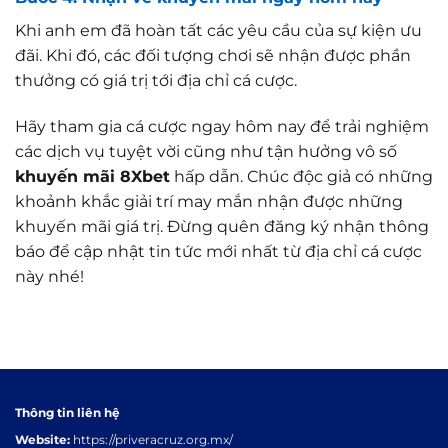
Khi anh em đã hoàn tất các yêu cầu của sự kiện ưu
đãi. Khi đó, các đối tượng chơi sẽ nhận được phần
thưởng có giá trị tới địa chỉ cá cược.
Hãy tham gia cá cược ngay hôm nay để trải nghiệm
các dịch vụ tuyệt vời cũng như tận hưởng vô số
khuyến mãi 8Xbet
hấp dẫn. Chúc độc giả có những
khoảnh khắc giải trí may mắn nhận được những
khuyến mãi giá trị. Đừng quên đăng ký nhận thông
báo để cập nhật tin tức mới nhất từ địa chỉ cá cược
này nhé!
Thông tin liên hệ
Website:
https://priveracruz.org.mx/