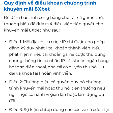
Quy định về điều khoản chương trình
khuyến mãi 8Xbet
Để đảm bảo tính công bằng cho tất cả game thủ,
thương hiệu đã đưa ra 4 điều kiện tiên quyết cho
khuyến mãi 8Xbet như sau:
Điều 1: Mỗi địa chỉ cá cược IP chỉ được cho phép
đăng ký duy nhất 1 tài khoản thành viên. Nếu
phát hiện nhiều tài khoản game cược thủ dùng
chung thông tin cá nhân IP, tài khoản ngân hàng
hoặc số điện thoại, nhà cái có quyền thu hồi ưu
đãi và khóa tài khoản vĩnh viễn.
Điều 2: Thương hiệu có quyền hủy bỏ chương
trình khuyến mãi hoặc thu hồi tiền thưởng nếu
nghi ngờ có hành vi gian lận hoặc lạm dụng ưu
đãi.
Điều 3: Sự kiện chỉ áp dụng cho các vé cá cược tại