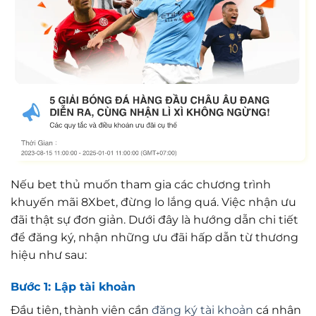
Nếu bet thủ muốn tham gia các chương trình
khuyến mãi 8Xbet, đừng lo lắng quá. Việc nhận ưu
đãi thật sự đơn giản. Dưới đây là hướng dẫn chi tiết
để đăng ký, nhận những ưu đãi hấp dẫn từ thương
hiệu như sau:
Bước 1: Lập tài khoản
Đầu tiên, thành viên cần
đăng ký tài khoản
cá nhân