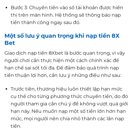
Bước 3: Chuyển tiền vào số tài khoản được hiển
thị trên màn hình. Hệ thống sẽ thông báo nạp
tiền thành công ngay sau đó.
Một số lưu ý quan trọng khi nạp tiền 8X
Bet
Giao dịch nạp tiền 8Xbet là bước quan trọng, vì vậy
người chơi cần thực hiện một cách chính xác để
hạn chế sai sót tối đa. Để đảm bảo quá trình nạp
tiền thuận lợi hơn, cần lưu ý những điều như sau:
Trước tiên, thương hiệu luôn thiết lập hạn mức
cụ thể cho từng phương thức chuyển tiền, do đó
người tham gia cần chú ý để không vượt quá giới
hạn này. Nếu muốn nạp một số tiền lớn hơn hạn
mức, mọi người nên chia nhỏ thành các lần nạp
tiền.