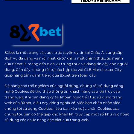
TEDDY SHERINGHAM
8Xbet là một trang cá cược trực tuyến uy tín tại Châu Á, cung cấp
dịch vụ đa dạng và mới nhất kể từ khi ra mắt chính thức. Sứ mệnh
của 8Xbet là mang đến dịch vụ trung thực và đáng tin cậy cho người
dùng. Gần đây, chúng tôi tự hào hợp tác với CLB Manchester City,
giúp nâng tầm danh tiếng của 8Xbet trên toàn cầu.
Để nâng cao trải nghiệm của người dùng, chúng tôi sử dụng công
nghệ Cookies để thu thập thông tin khách hàng sau khi truy cập
trang web. Khi bạn đăng ký tài khoản hoặc tiếp tục sử dụng trang
web của 8Xbet, điều này đồng nghĩa với việc bạn chấp nhận việc
chúng tôi sử dụng Cookies. Nếu bạn xóa hoặc chặn Cookies của
chúng tôi, bạn có thể gặp khó khăn khi truy cập một số khu vực hoặc
sử dụng các chức năng đặc biệt của trang web.