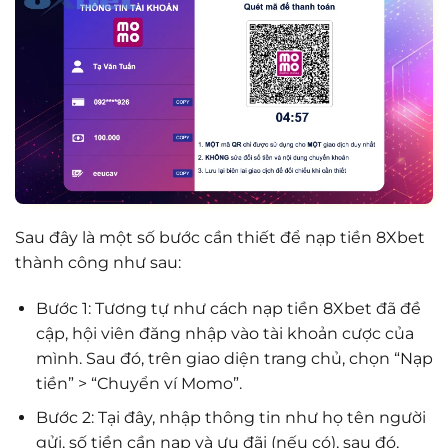
Sau đây là một số bước cần thiết để nạp tiền 8Xbet
thành công như sau:
Bước 1: Tương tự như cách
nạp tiền 8Xbet đã đề
cập, hội viên đăng nhập vào tài khoản cược của
mình. Sau đó, trên giao diện trang chủ, chọn “Nạp
tiền” > “Chuyển ví Momo”.
Bước 2: Tại đây, nhập thông tin như họ tên người
gửi, số tiền cần nạp và ưu đãi (nếu có), sau đó,