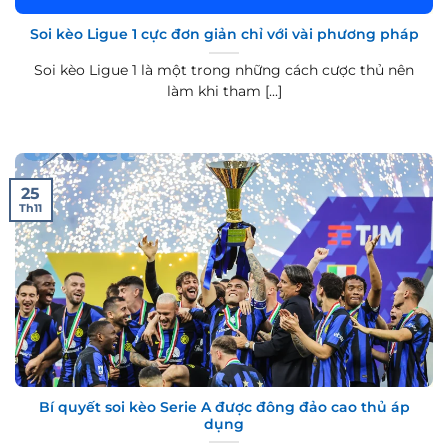
Soi kèo Ligue 1 cực đơn giản chỉ với vài phương pháp
Soi kèo Ligue 1 là một trong những cách cược thủ nên
làm khi tham [...]
25
Th11
Bí quyết soi kèo Serie A được đông đảo cao thủ áp
dụng