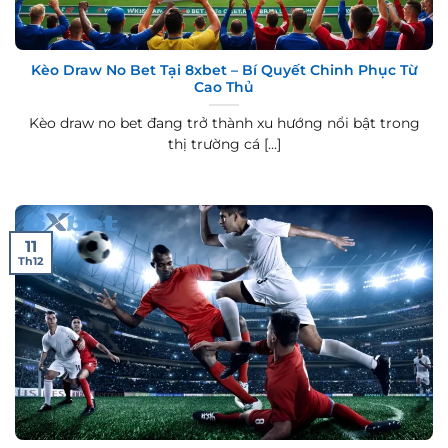
Kèo Draw No Bet Tại 8xbet – Bí Quyết Chinh Phục Từ
Cao Thủ
Kèo draw no bet đang trở thành xu hướng nổi bật trong
thị trường cá [...]
11
Th12