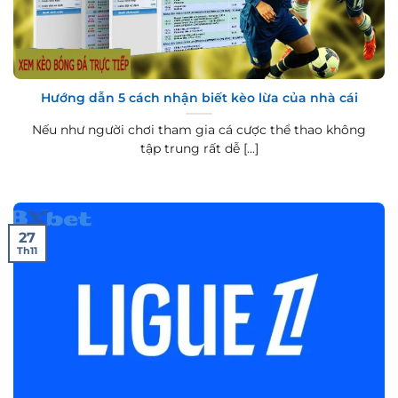
Hướng dẫn 5 cách nhận biết kèo lừa của nhà cái
Nếu như người chơi tham gia cá cược thể thao không
tập trung rất dễ [...]
27
Th11