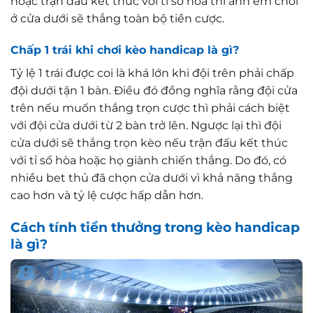
hoặc trận đấu kết thúc với tỉ số hòa thì anh em chơi
ở cửa dưới sẽ thắng toàn bộ tiền cược.
Chấp 1 trái khi chơi kèo handicap là gì?
Tỷ lệ 1 trái được coi là khá lớn khi đội trên phải chấp
đội dưới tận 1 bàn. Điều đó đồng nghĩa rằng đội cửa
trên nếu muốn thắng trọn cược thì phải cách biệt
với đội cửa dưới từ 2 bàn trở lên. Ngược lại thì đội
cửa dưới sẽ thắng trọn kèo nếu trận đấu kết thúc
với tỉ số hòa hoặc họ giành chiến thắng. Do đó, có
nhiều bet thủ đã chọn cửa dưới vì khả năng thắng
cao hơn và tỷ lệ cược hấp dẫn hơn.
Cách tính tiền thưởng trong kèo handicap
là gì?