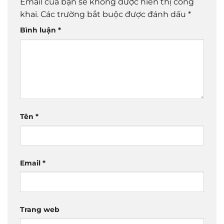
Email của bạn sẽ không được hiển thị công
khai.
Các trường bắt buộc được đánh dấu
*
Bình luận
*
Tên
*
Email
*
Trang web