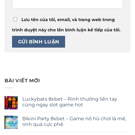
Lưu tên của tôi, email, và trang web trong
trình duyệt này cho lần bình luận kế tiếp của tôi.
BÀI VIẾT MỚI
Luckybats 8xbet – Rinh thưởng liền tay
cùng ngay slot game hot
Bikini Party 8xbet – Game nổ hũ chơi là mê,
rinh quà cực phê