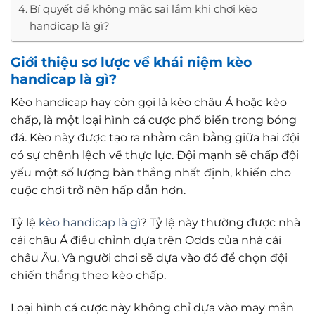
Bí quyết để không mắc sai lầm khi chơi kèo
handicap là gì?
Giới thiệu sơ lược về khái niệm kèo
handicap là gì?
Kèo handicap hay còn gọi là kèo châu Á hoặc kèo
chấp, là một loại hình cá cược phổ biến trong bóng
đá. Kèo này được tạo ra nhằm cân bằng giữa hai đội
có sự chênh lệch về thực lực. Đội mạnh sẽ chấp đội
yếu một số lượng bàn thắng nhất định, khiến cho
cuộc chơi trở nên hấp dẫn hơn.
Tỷ lệ
kèo handicap là gì
? Tỷ lệ này thường được nhà
cái châu Á điều chỉnh dựa trên Odds của nhà cái
châu Âu. Và người chơi sẽ dựa vào đó để chọn đội
chiến thắng theo kèo chấp.
Loại hình cá cược này không chỉ dựa vào may mắn