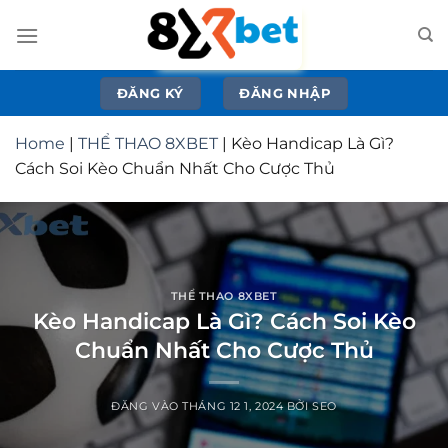
Bỏ
qua
nội
dung
ĐĂNG KÝ
ĐĂNG NHẬP
Home
|
THỂ THAO 8XBET
|
Kèo Handicap Là Gì?
Cách Soi Kèo Chuẩn Nhất Cho Cược Thủ
THỂ THAO 8XBET
Kèo Handicap Là Gì? Cách Soi Kèo
Chuẩn Nhất Cho Cược Thủ
ĐĂNG VÀO
THÁNG 12 1, 2024
BỞI
SEO