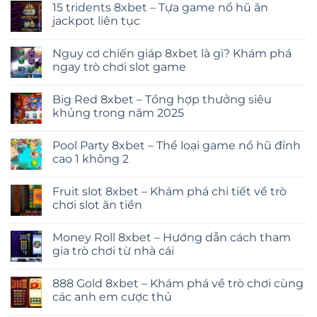
15 tridents 8xbet – Tựa game nổ hũ ăn
jackpot liên tục
Nguy cơ chiến giáp 8xbet là gì? Khám phá
ngay trò chơi slot game
Big Red 8xbet – Tổng hợp thưởng siêu
khủng trong năm 2025
Pool Party 8xbet – Thể loại game nổ hũ đỉnh
cao 1 không 2
Fruit slot 8xbet – Khám phá chi tiết về trò
chơi slot ăn tiền
Money Roll 8xbet – Hướng dẫn cách tham
gia trò chơi từ nhà cái
888 Gold 8xbet – Khám phá về trò chơi cùng
các anh em cược thủ