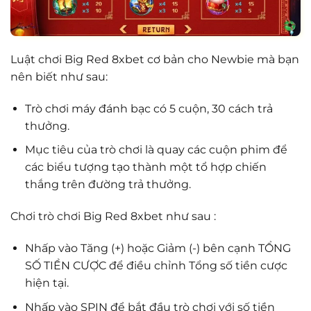
Luật chơi Big Red 8xbet cơ bản cho Newbie mà bạn
nên biết như sau:
Trò chơi máy đánh bạc có 5 cuộn, 30 cách trả
thưởng.
Mục tiêu của trò chơi là quay các cuộn phim để
các biểu tượng tạo thành một tổ hợp chiến
thắng trên đường trả thưởng.
Chơi trò chơi Big Red 8xbet như sau :
Nhấp vào Tăng (+) hoặc Giảm (-) bên cạnh TỔNG
SỐ TIỀN CƯỢC để điều chỉnh Tổng số tiền cược
hiện tại.
Nhấp vào SPIN để bắt đầu trò chơi với số tiền