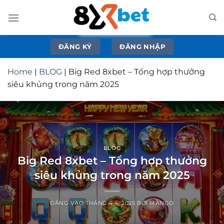
Bỏ
qua
nội
dung
ĐĂNG KÝ
ĐĂNG NHẬP
Home
|
BLOG
|
Big Red 8xbet – Tổng hợp thưởng
siêu khủng trong năm 2025
BLOG
Big Red 8xbet – Tổng hợp thưởng
siêu khủng trong năm 2025
ĐĂNG VÀO
THÁNG 4 4, 2025
BỞI
MANGO