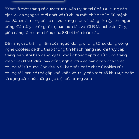
8Xbet là một trang cá cược trực tuyến uy tín tại Châu Á, cung cấp
dịch vụ đa dạng và mới nhất kể từ khi ra mắt chính thức. Sứ mệnh
của 8Xbet là mang đến dịch vụ trung thực và đáng tin cậy cho người
dùng. Gần đây, chúng tôi tự hào hợp tác với CLB Manchester City,
giúp nâng tầm danh tiếng của 8Xbet trên toàn cầu.
Để nâng cao trải nghiệm của người dùng, chúng tôi sử dụng công
nghệ Cookies để thu thập thông tin khách hàng sau khi truy cập
trang web. Khi bạn đăng ký tài khoản hoặc tiếp tục sử dụng trang
web của 8Xbet, điều này đồng nghĩa với việc bạn chấp nhận việc
chúng tôi sử dụng Cookies. Nếu bạn xóa hoặc chặn Cookies của
chúng tôi, bạn có thể gặp khó khăn khi truy cập một số khu vực hoặc
sử dụng các chức năng đặc biệt của trang web.