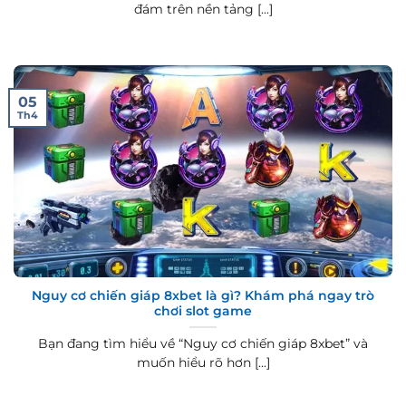
đám trên nền tảng [...]
05
Th4
Nguy cơ chiến giáp 8xbet là gì? Khám phá ngay trò
chơi slot game
Bạn đang tìm hiểu về “Nguy cơ chiến giáp 8xbet” và
muốn hiểu rõ hơn [...]