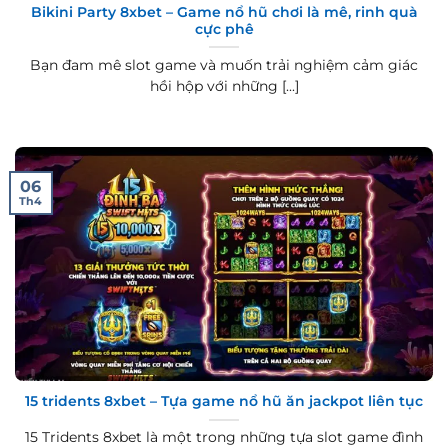
Bikini Party 8xbet – Game nổ hũ chơi là mê, rinh quà
cực phê
Bạn đam mê slot game và muốn trải nghiệm cảm giác
hồi hộp với những [...]
06
Th4
15 tridents 8xbet – Tựa game nổ hũ ăn jackpot liên tục
15 Tridents 8xbet là một trong những tựa slot game đình