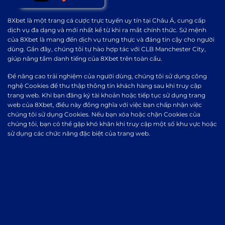
8Xbet là một trang cá cược trực tuyến uy tín tại Châu Á, cung cấp
dịch vụ đa dạng và mới nhất kể từ khi ra mắt chính thức. Sứ mệnh
của 8Xbet là mang đến dịch vụ trung thực và đáng tin cậy cho người
dùng. Gần đây, chúng tôi tự hào hợp tác với CLB Manchester City,
giúp nâng tầm danh tiếng của 8Xbet trên toàn cầu.
Để nâng cao trải nghiệm của người dùng, chúng tôi sử dụng công
nghệ Cookies để thu thập thông tin khách hàng sau khi truy cập
trang web. Khi bạn đăng ký tài khoản hoặc tiếp tục sử dụng trang
web của 8Xbet, điều này đồng nghĩa với việc bạn chấp nhận việc
chúng tôi sử dụng Cookies. Nếu bạn xóa hoặc chặn Cookies của
chúng tôi, bạn có thể gặp khó khăn khi truy cập một số khu vực hoặc
sử dụng các chức năng đặc biệt của trang web.