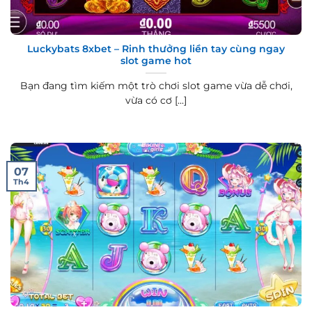
Luckybats 8xbet – Rinh thưởng liền tay cùng ngay
slot game hot
Bạn đang tìm kiếm một trò chơi slot game vừa dễ chơi,
vừa có cơ [...]
07
Th4