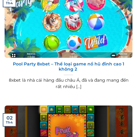
Th4
Pool Party 8xbet – Thể loại game nổ hũ đỉnh cao 1
không 2
8xbet là nhà cái hàng đầu châu Á, đã và đang mang đến
rất nhiều [...]
02
Th4