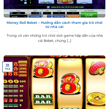
Money Roll 8xbet – Hướng dẫn cách tham gia trò chơi
từ nhà cái
Trong vô vàn những trò chơi slot game hấp dẫn của nhà
cái 8xbet, chúng [...]
31
Th3