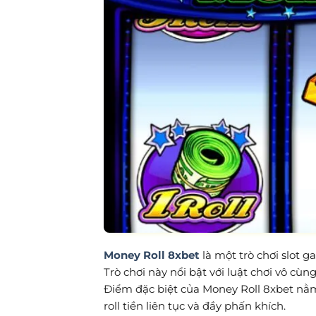
Money Roll 8xbet
là một trò chơi slot 
Trò chơi này nổi bật với luật chơi vô cù
Điểm đặc biệt của Money Roll 8xbet nằ
roll tiền liên tục và đầy phấn khích.