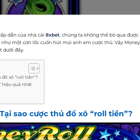
hấp dẫn của nhà cái
8xbet
, chúng ta không thể bỏ qua được 
ên như một cơn lốc cuốn hút mọi anh em cược thủ. Vậy Money
ết dưới đây.
đổ xô “roll tiền”?
 hiệu quả nhất
Tại sao cược thủ đổ xô “roll tiền”?