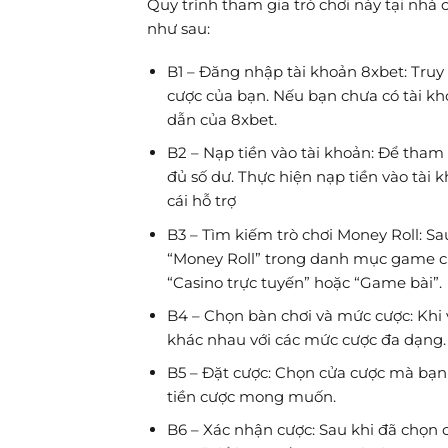
Quy trình tham gia trò chơi này tại nhà 
như sau:
B1 – Đăng nhập tài khoản 8xbet: Truy
cược của bạn. Nếu bạn chưa có tài k
dẫn của 8xbet.
B2 – Nạp tiền vào tài khoản: Để tham
đủ số dư. Thực hiện nạp tiền vào tà
cái hỗ trợ
B3 – Tìm kiếm trò chơi Money Roll: S
“Money Roll” trong danh mục game củ
“Casino trực tuyến” hoặc “Game bài”.
B4 – Chọn bàn chơi và mức cược: Khi 
khác nhau với các mức cược đa dạng
B5 – Đặt cược: Chọn cửa cược mà bạn t
tiền cược mong muốn.
B6 – Xác nhận cược: Sau khi đã chọn 