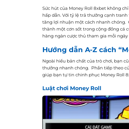
Sức hút của Money Roll 8xbet không chỉ 
hấp dẫn. Với tỷ lệ trả thưởng cạnh tran
tăng lợi nhuận một cách nhanh chóng. C
thành một cơn sốt trong cộng đồng cá cượ
hàng ngàn cược thủ tham gia mỗi ngày t
Hướng dẫn A-Z cách “Mo
Ngoài hiểu bản chất của trò chơi, bạn c
thưởng nhanh chóng. Phần tiếp theo của 
giúp bạn tự tin chinh phục Money Roll 8
Luật chơi Money Roll