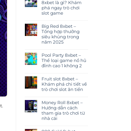
8xbet là gì? Khám
phá ngay trò chơi
slot game
Big Red 8xbet –
Tổng hợp thưởng
siêu khủng trong
năm 2025
Pool Party 8xbet –
Thể loại game nổ hũ
đỉnh cao 1 không 2
Fruit slot 8xbet –
Khám phá chi tiết về
trò chơi slot ăn tiền
Money Roll 8xbet –
t.
Hướng dẫn cách
tham gia trò chơi từ
nhà cái