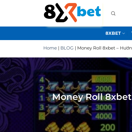
Bỏ
qua
nội
dung
8XBET
Home
|
BLOG
|
Money Roll 8xbet – Hướng
Money Roll 8xbet