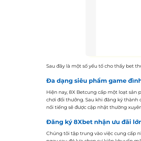
Sau đây là một số yếu tố cho thấy bet th
Đa dạng siêu phẩm game đìn
Hiện nay, 8X Betcung cấp một loạt sản 
chơi đổi thưởng. Sau khi đăng ký thành 
nổi tiếng sẽ được cập nhật thường xuyên
Đăng ký 8Xbet nhận ưu đãi lớ
Chúng tôi tập trung vào việc cung cấp n
ngay sau đó lựa chọn sự kiện khuyến mã