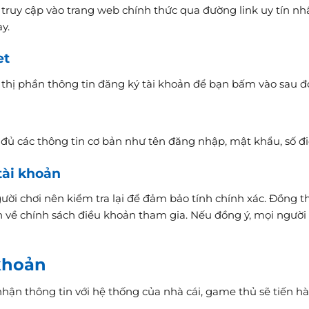
ần truy cập vào trang web chính thức qua đường link uy tín 
y.
et
n thị phần thông tin đăng ký tài khoản để bạn bấm vào sau đó
ủ các thông tin cơ bản như tên đăng nhập, mật khẩu, số điện
tài khoản
gười chơi nên kiểm tra lại để đảm bảo tính chính xác. Đồng 
n về chính sách điều khoản tham gia. Nếu đồng ý, mọi người 
 khoản
nhận thông tin với hệ thống của nhà cái, game thủ sẽ tiến h