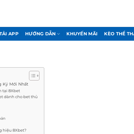
TẢI APP
HƯỚNG DẪN
KHUYẾN MÃI
KÈO THỂ T
 Ký Mới Nhất
n tại 8Xbet
et dành cho bet thủ
oản
g hiệu 8Xbet?