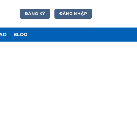
ĐĂNG KÝ
ĐĂNG NHẬP
HAO
BLOG