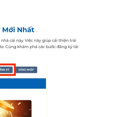
 Mới Nhất
à cái này. Việc này giúp cải thiện trải
ite. Cùng khám phá các bước đăng ký tài