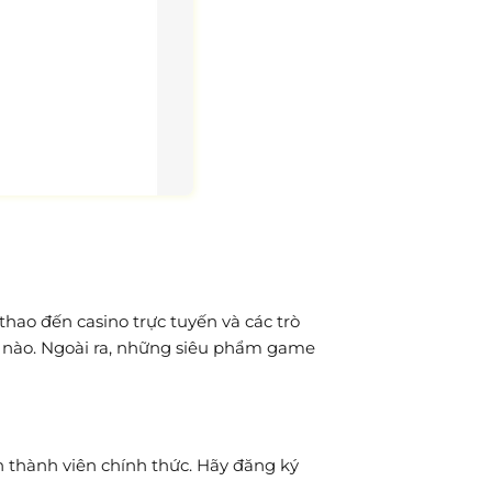
hao đến casino trực tuyến và các trò
úc nào. Ngoài ra, những siêu phẩm game
h thành viên chính thức. Hãy đăng ký
.