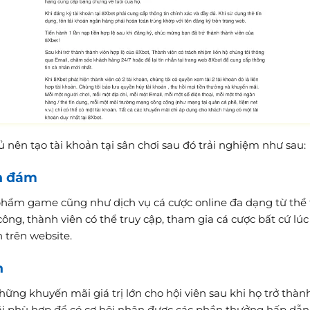
ủ nên tạo tài khoản tại sân chơi sau đó trải nghiệm như sau:
h đám
phẩm game cũng như dịch vụ cá cược online đa dạng từ thể t
công, thành viên có thể truy cập, tham gia cá cược bất cứ l
 trên website.
n
hững khuyến mãi giá trị lớn cho hội viên sau khi họ trở thàn
i phù hợp để có cơ hội nhận được các phần thưởng hấp dẫn