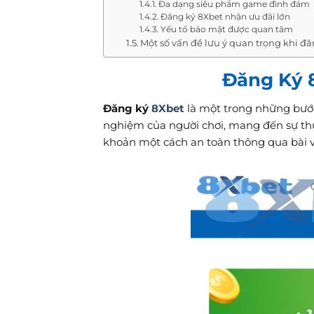
Đa dạng siêu phẩm game đình đám
Đăng ký 8Xbet nhận ưu đãi lớn
Yếu tố bảo mật được quan tâm
Một số vấn đề lưu ý quan trọng khi đ
Đăng Ký 
Đăng ký
8Xbet
là một trong những bước 
nghiệm của người chơi, mang đến sự thu
khoản một cách an toàn thông qua bài 