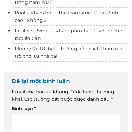
trong năm 2025
Pool Party 8xbet – Thể loại game nổ hũ đỉnh
cao 1 không 2
Fruit slot 8xbet – Khám phá chi tiết về trò chơi
slot ăn tiền
Money Roll 8xbet – Hướng dẫn cách tham gia
trò chơi từ nhà cái
Để lại một bình luận
Email của bạn sẽ không được hiển thị công
khai.
Các trường bắt buộc được đánh dấu
*
Bình luận
*