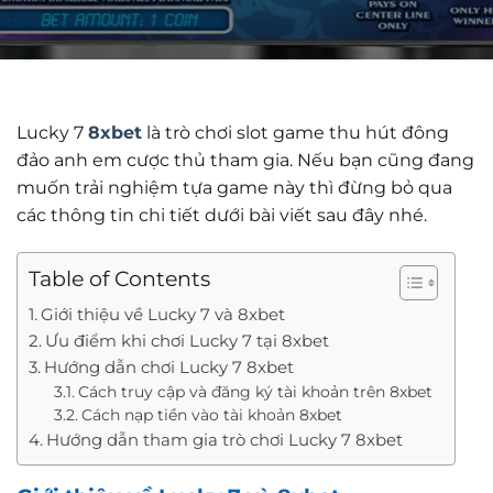
Lucky 7
8xbet
là trò chơi slot game thu hút đông
đảo anh em cược thủ tham gia. Nếu bạn cũng đang
muốn trải nghiệm tựa game này thì đừng bỏ qua
các thông tin chi tiết dưới bài viết sau đây nhé.
Table of Contents
Giới thiệu về Lucky 7 và 8xbet
Ưu điểm khi chơi Lucky 7 tại 8xbet
Hướng dẫn chơi Lucky 7 8xbet
Cách truy cập và đăng ký tài khoản trên 8xbet
Cách nạp tiền vào tài khoản 8xbet
Hướng dẫn tham gia trò chơi Lucky 7 8xbet