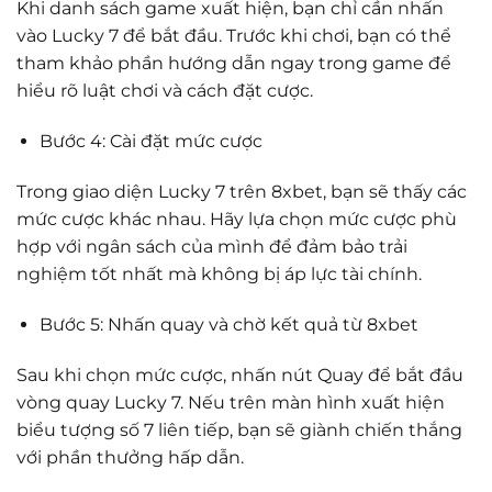
Khi danh sách game xuất hiện, bạn chỉ cần nhấn
vào Lucky 7 để bắt đầu. Trước khi chơi, bạn có thể
tham khảo phần hướng dẫn ngay trong game để
hiểu rõ luật chơi và cách đặt cược.
Bước 4: Cài đặt mức cược
Trong giao diện Lucky 7 trên 8xbet, bạn sẽ thấy các
mức cược khác nhau. Hãy lựa chọn mức cược phù
hợp với ngân sách của mình để đảm bảo trải
nghiệm tốt nhất mà không bị áp lực tài chính.
Bước 5: Nhấn quay và chờ kết quả từ 8xbet
Sau khi chọn mức cược, nhấn nút Quay để bắt đầu
vòng quay Lucky 7. Nếu trên màn hình xuất hiện
biểu tượng số 7 liên tiếp, bạn sẽ giành chiến thắng
với phần thưởng hấp dẫn.