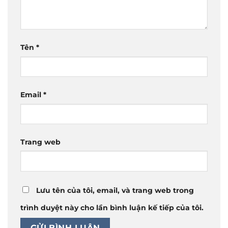
Tên
*
Email
*
Trang web
Lưu tên của tôi, email, và trang web trong
trình duyệt này cho lần bình luận kế tiếp của tôi.