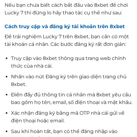
Nếu bạn chưa biết cách bắt đầu vào 8xbet để chơi
Lucky 7 thì đừng lo hãy thao tác cụ thể như sau:
Cách truy cập và đăng ký tài khoản trên 8xbet
Để trải nghiệm Lucky 7 trên 8xbet, bạn cần có một
tài khoản cá nhân. Các bước đăng ký rất đơn giản:
Truy cập vào 8xbet thông qua trang web chính
thức của nhà cái.
Nhấn vào nút Đăng ký trên giao diện trang chủ
8xbet.
Điền đầy đủ thông tin cá nhân mà 8xbet yêu cầu
bao gồm họ tên, email, số điện thoại và mật khẩu.
Xác nhận đăng ký bằng mã OTP nhà cái gửi về
điện thoại hoặc email.
Sau khi hoàn tất, bạn có thể đăng nhập vào