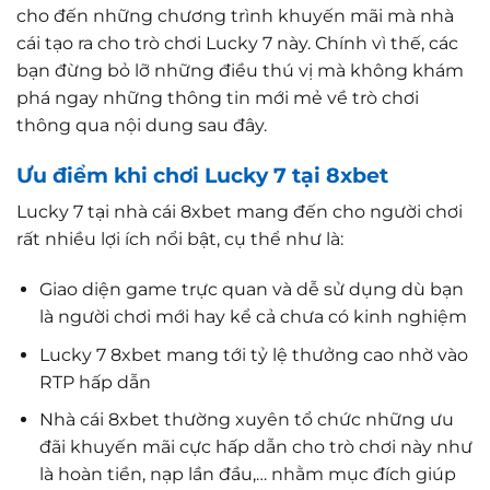
cho đến những chương trình khuyến mãi mà nhà
cái tạo ra cho trò chơi Lucky 7 này. Chính vì thế, các
bạn đừng bỏ lỡ những điều thú vị mà không khám
phá ngay những thông tin mới mẻ về trò chơi
thông qua nội dung sau đây.
Ưu điểm khi chơi Lucky 7 tại 8xbet
Lucky 7 tại nhà cái 8xbet mang đến cho người chơi
rất nhiều lợi ích nổi bật, cụ thể như là:
Giao diện game trực quan và dễ sử dụng dù bạn
là người chơi mới hay kể cả chưa có kinh nghiệm
Lucky 7 8xbet mang tới tỷ lệ thưởng cao nhờ vào
RTP hấp dẫn
Nhà cái 8xbet thường xuyên tổ chức những ưu
đãi khuyến mãi cực hấp dẫn cho trò chơi này như
là hoàn tiền, nạp lần đầu,… nhằm mục đích giúp