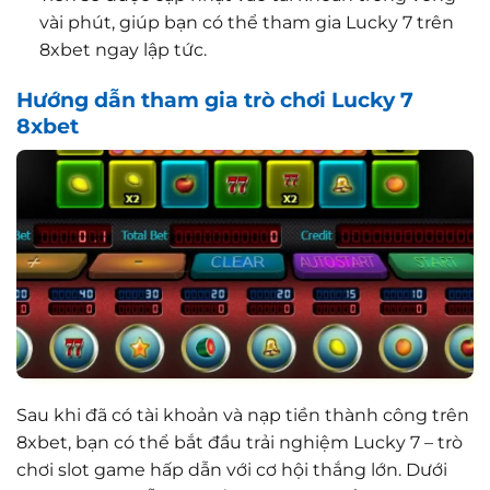
vài phút, giúp bạn có thể tham gia Lucky 7 trên
8xbet ngay lập tức.
Hướng dẫn tham gia trò chơi Lucky 7
8xbet
Sau khi đã có tài khoản và nạp tiền thành công trên
8xbet, bạn có thể bắt đầu trải nghiệm Lucky 7 – trò
chơi slot game hấp dẫn với cơ hội thắng lớn. Dưới