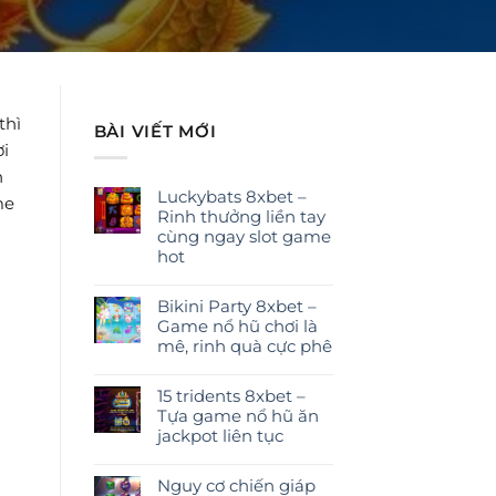
thì
BÀI VIẾT MỚI
ơi
n
Luckybats 8xbet –
me
Rinh thưởng liền tay
cùng ngay slot game
hot
Bikini Party 8xbet –
Game nổ hũ chơi là
mê, rinh quà cực phê
15 tridents 8xbet –
Tựa game nổ hũ ăn
jackpot liên tục
Nguy cơ chiến giáp