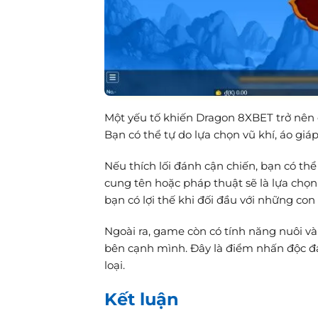
Một yếu tố khiến Dragon 8XBET trở nên 
Bạn có thể tự do lựa chọn vũ khí, áo giá
Nếu thích lối đánh cận chiến, bạn có th
cung tên hoặc pháp thuật sẽ là lựa chọ
bạn có lợi thế khi đối đầu với những c
Ngoài ra, game còn có tính năng nuôi v
bên cạnh mình. Đây là điểm nhấn độc đ
loại.
Kết luận