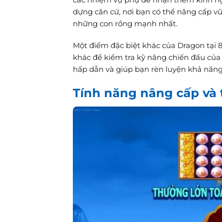
dựng căn cứ, nơi bạn có thể nâng cấp vũ 
những con rồng mạnh nhất.
Một điểm đặc biệt khác của Dragon tại 8
khác để kiểm tra kỹ năng chiến đấu của
hấp dẫn và giúp bạn rèn luyện khả năng
Tính năng nâng cấp và 