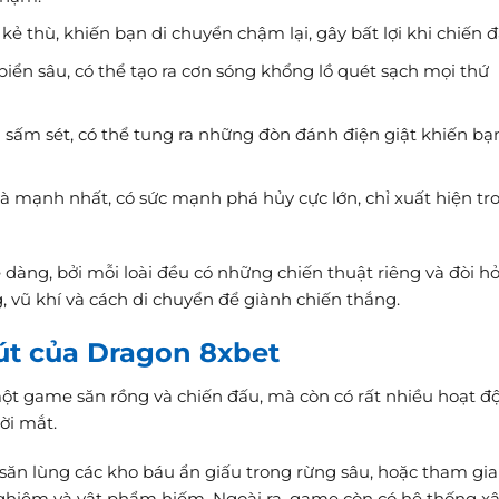
 thù, khiến bạn di chuyển chậm lại, gây bất lợi khi chiến đ
ển sâu, có thể tạo ra cơn sóng khổng lồ quét sạch mọi thứ
 sấm sét, có thể tung ra những đòn đánh điện giật khiến bạ
 mạnh nhất, có sức mạnh phá hủy cực lớn, chỉ xuất hiện tr
 dàng, bởi mỗi loài đều có những chiến thuật riêng và đòi hỏ
, vũ khí và cách di chuyển để giành chiến thắng.
út của Dragon 8xbet
ột game săn rồng và chiến đấu, mà còn có rất nhiều hoạt đ
ời mắt.
săn lùng các kho báu ẩn giấu trong rừng sâu, hoặc tham gia
hiệm và vật phẩm hiếm. Ngoài ra, game còn có hệ thống x