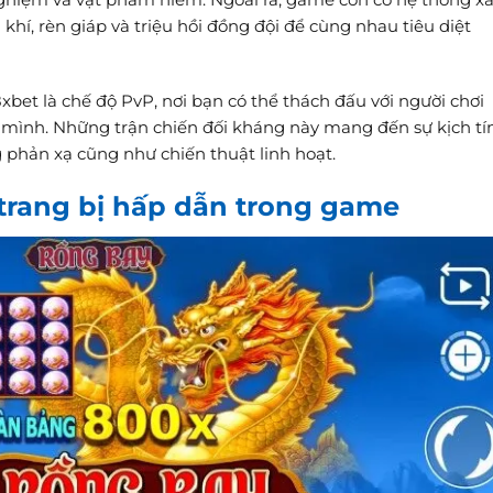
khí, rèn giáp và triệu hồi đồng đội để cùng nhau tiêu diệt
xbet là chế độ PvP, nơi bạn có thể thách đấu với người chơi
 mình. Những trận chiến đối kháng này mang đến sự kịch tí
 phản xạ cũng như chiến thuật linh hoạt.
trang bị hấp dẫn trong game