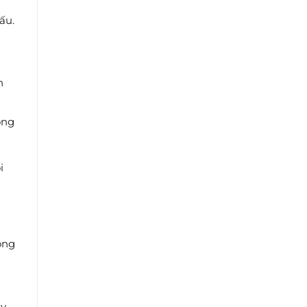
ấu.
n
ong
i
ộng
ây