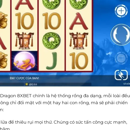
Dragon 8XBET chính là hệ thống rồng đa dạng, mỗi loài đều
ông chỉ đối mặt với một hay hai con rồng, mà sẽ phải chiến
m:
 lửa để thiêu rụi mọi thứ. Chúng có sức tấn công cực mạnh,
chậm.