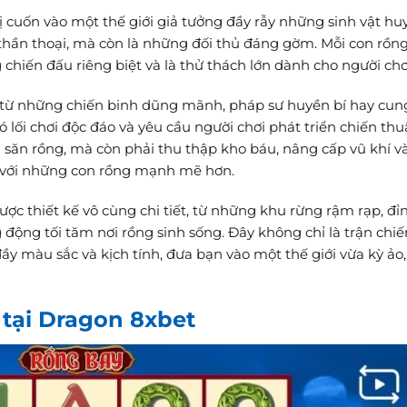
 cuốn vào một thế giới giả tưởng đầy rẫy những sinh vật hu
t thần thoại, mà còn là những đối thủ đáng gờm. Mỗi con rồn
chiến đấu riêng biệt và là thử thách lớn dành cho người chơ
, từ những chiến binh dũng mãnh, pháp sư huyền bí hay cun
 lối chơi độc đáo và yêu cầu người chơi phát triển chiến thu
 săn rồng, mà còn phải thu thập kho báu, nâng cấp vũ khí v
 với những con rồng mạnh mẽ hơn.
ợc thiết kế vô cùng chi tiết, từ những khu rừng rậm rạp, đỉ
động tối tăm nơi rồng sinh sống. Đây không chỉ là trận chiế
ầy màu sắc và kịch tính, đưa bạn vào một thế giới vừa kỳ ảo,
tại Dragon 8xbet