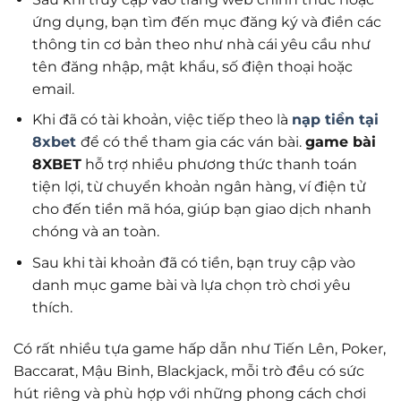
ứng dụng, bạn tìm đến mục đăng ký và điền các
thông tin cơ bản theo như nhà cái yêu cầu như
tên đăng nhập, mật khẩu, số điện thoại hoặc
email.
Khi đã có tài khoản, việc tiếp theo là
nạp tiền tại
8xbet
để có thể tham gia các ván bài.
game bài
8XBET
hỗ trợ nhiều phương thức thanh toán
tiện lợi, từ chuyển khoản ngân hàng, ví điện tử
cho đến tiền mã hóa, giúp bạn giao dịch nhanh
chóng và an toàn.
Sau khi tài khoản đã có tiền, bạn truy cập vào
danh mục game bài và lựa chọn trò chơi yêu
thích.
Có rất nhiều tựa game hấp dẫn như Tiến Lên, Poker,
Baccarat, Mậu Binh, Blackjack, mỗi trò đều có sức
hút riêng và phù hợp với những phong cách chơi