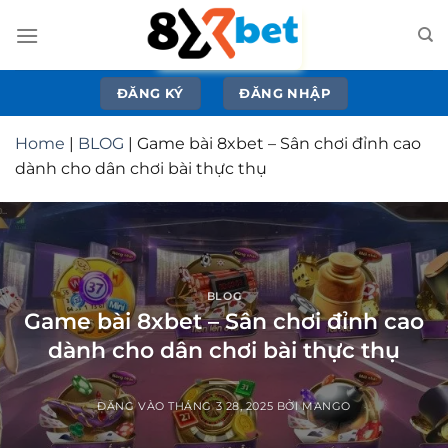
Bỏ
qua
nội
dung
ĐĂNG KÝ
ĐĂNG NHẬP
Home
|
BLOG
|
Game bài 8xbet – Sân chơi đỉnh cao
dành cho dân chơi bài thực thụ
BLOG
Game bài 8xbet – Sân chơi đỉnh cao
dành cho dân chơi bài thực thụ
ĐĂNG VÀO
THÁNG 3 28, 2025
BỞI
MANGO