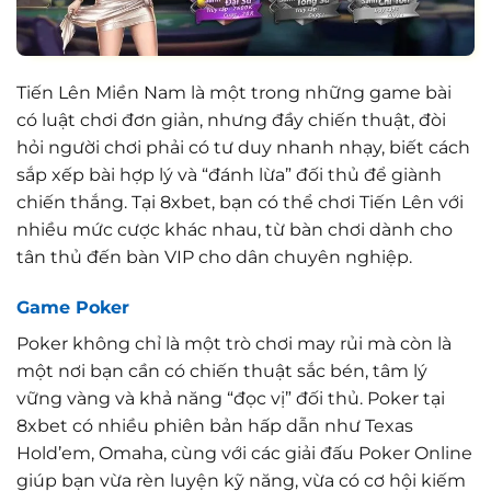
Tiến Lên Miền Nam là một trong những game bài
có luật chơi đơn giản, nhưng đầy chiến thuật, đòi
hỏi người chơi phải có tư duy nhanh nhạy, biết cách
sắp xếp bài hợp lý và “đánh lừa” đối thủ để giành
chiến thắng. Tại 8xbet, bạn có thể chơi Tiến Lên với
nhiều mức cược khác nhau, từ bàn chơi dành cho
tân thủ đến bàn VIP cho dân chuyên nghiệp.
Game Poker
Poker không chỉ là một trò chơi may rủi mà còn là
một nơi bạn cần có chiến thuật sắc bén, tâm lý
vững vàng và khả năng “đọc vị” đối thủ. Poker tại
8xbet có nhiều phiên bản hấp dẫn như Texas
Hold’em, Omaha, cùng với các giải đấu Poker Online
giúp bạn vừa rèn luyện kỹ năng, vừa có cơ hội kiếm