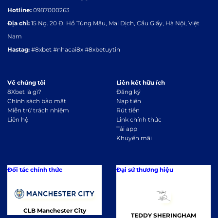
Hotline:
0987000263
Địa chỉ:
15 Ng. 20 Đ. Hồ Tùng Mậu, Mai Dịch, Cầu Giấy, Hà Nội, Việt
Nam
Hastag:
#8xbet #nhacai8x #8xbetuytin
Về chúng tôi
Liên kết hữu ích
8Xbet là gì?
Đăng ký
Chính sách bảo mật
Nạp tiền
Miễn trừ trách nhiệm
Rút tiền
Liên hệ
Link chính thức
Tải app
Khuyến mãi
Đối tác chính thức
Đại sứ thương hiệu
CLB Manchester City
TEDDY SHERINGHAM