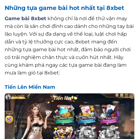
Những tựa game bài hot nhất tại 8xbet
Game bài 8xbet
không chỉ là nơi để thử vận may
mà còn là sân chơi đỉnh cao dành cho những tay bài
lão luyện. Với sự đa dạng về thể loại, luật chơi hấp
dẫn và tỷ lệ thưởng cực cao, 8xbet mang đến
những tựa game bài hot nhất, đảm bảo người chơi
có trải nghiệm chân thực và cuốn hút nhất. Hãy
cùng khám phá ngay các tựa game bài đang làm
mưa làm gió tại 8xbet:
Tiến Lên Miền Nam