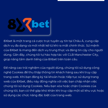
8Xbet là một trang cá cược trực tuyến uy tín tại Châu Á, cung cấp
dịch vụ đa dạng và mới nhất kể từ khi ra mắt chính thức. Sứ mệnh
của 8Xbet là mang đến dịch vụ trung thực và đáng tin cậy cho người
dùng. Gần đây, chúng tôi tự hào hợp tác với CLB Manchester City,
giúp nâng tầm danh tiếng của 8Xbet trên toàn cầu.
Để nâng cao trải nghiệm của người dùng, chúng tôi sử dụng công
nghệ Cookies để thu thập thông tin khách hàng sau khi truy cập
trang web. Khi bạn đăng ký tài khoản hoặc tiếp tục sử dụng trang
web của 8Xbet, điều này đồng nghĩa với việc bạn chấp nhận việc
chúng tôi sử dụng Cookies. Nếu bạn xóa hoặc chặn Cookies của
chúng tôi, bạn có thể gặp khó khăn khi truy cập một số khu vực hoặc
sử dụng các chức năng đặc biệt của trang web.