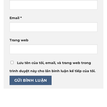
Email
*
Trang web
Lưu tên của tôi, email, và trang web trong
trình duyệt này cho lần bình luận kế tiếp của tôi.