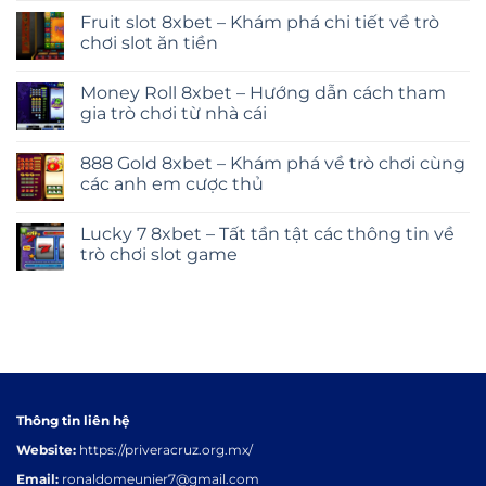
Fruit slot 8xbet – Khám phá chi tiết về trò
chơi slot ăn tiền
Money Roll 8xbet – Hướng dẫn cách tham
gia trò chơi từ nhà cái
888 Gold 8xbet – Khám phá về trò chơi cùng
các anh em cược thủ
Lucky 7 8xbet – Tất tần tật các thông tin về
trò chơi slot game
Thông tin liên hệ
Website:
https://priveracruz.org.mx/
Email:
ronaldomeunier7@gmail.com