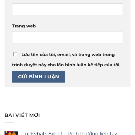
Trang web
Lưu tên của tôi, email, và trang web trong
trình duyệt này cho lần bình luận kế tiếp của tôi.
BÀI VIẾT MỚI
Luckybats 8xbet – Rinh thưởng liền tay