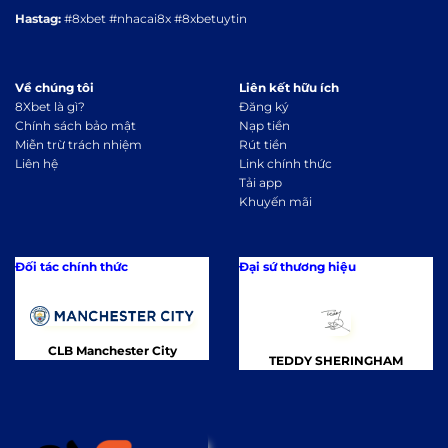
Hastag:
#8xbet #nhacai8x #8xbetuytin
Về chúng tôi
Liên kết hữu ích
8Xbet là gì?
Đăng ký
Chính sách bảo mật
Nạp tiền
Miễn trừ trách nhiệm
Rút tiền
Liên hệ
Link chính thức
Tải app
Khuyến mãi
Đối tác chính thức
Đại sứ thương hiệu
CLB Manchester City
TEDDY SHERINGHAM