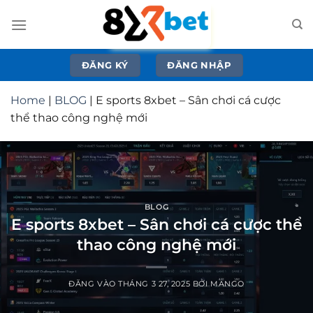
Bỏ
qua
nội
dung
ĐĂNG KÝ
ĐĂNG NHẬP
Home
|
BLOG
|
E sports 8xbet – Sân chơi cá cược
thể thao công nghệ mới
BLOG
E sports 8xbet – Sân chơi cá cược thể
thao công nghệ mới
ĐĂNG VÀO
THÁNG 3 27, 2025
BỞI
MANGO