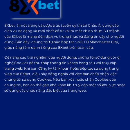
8Xbet là một trang cá cược trực tuyến uy tín tại Châu Á, cung cấp
dịch vụ đa dạng và mới nhất kể từ khi ra mắt chính thức. Sứ mệnh
của 8Xbet là mang đến dịch vụ trung thực và đáng tin cậy cho người
dùng. Gần đây, chúng tôi tự hào hợp tác với CLB Manchester City,
giúp nâng tầm danh tiếng của 8Xbet trên toàn cầu.
Để nâng cao trải nghiệm của người dùng, chúng tôi sử dụng công
nghệ Cookies để thu thập thông tin khách hàng sau khi truy cập
trang web. Khi bạn đăng ký tài khoản hoặc tiếp tục sử dụng trang
web của 8Xbet, điều này đồng nghĩa với việc bạn chấp nhận việc
chúng tôi sử dụng Cookies. Nếu bạn xóa hoặc chặn Cookies của
chúng tôi, bạn có thể gặp khó khăn khi truy cập một số khu vực hoặc
sử dụng các chức năng đặc biệt của trang web.