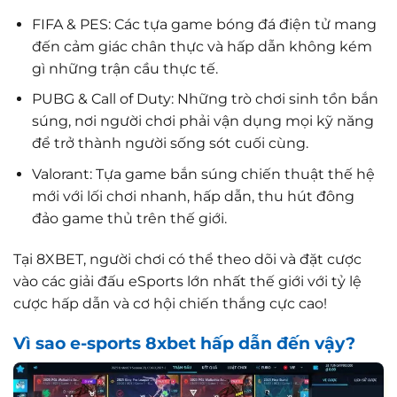
FIFA & PES: Các tựa game bóng đá điện tử mang
đến cảm giác chân thực và hấp dẫn không kém
gì những trận cầu thực tế.
PUBG & Call of Duty: Những trò chơi sinh tồn bắn
súng, nơi người chơi phải vận dụng mọi kỹ năng
để trở thành người sống sót cuối cùng.
Valorant: Tựa game bắn súng chiến thuật thế hệ
mới với lối chơi nhanh, hấp dẫn, thu hút đông
đảo game thủ trên thế giới.
Tại 8XBET, người chơi có thể theo dõi và đặt cược
vào các giải đấu eSports lớn nhất thế giới với tỷ lệ
cược hấp dẫn và cơ hội chiến thắng cực cao!
Vì sao e-sports 8xbet hấp dẫn đến vậy?