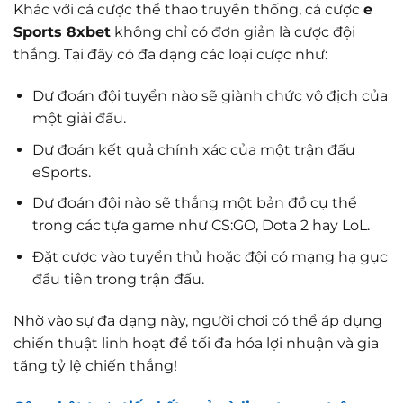
Khác với cá cược thể thao truyền thống, cá cược
e
Sports 8xbet
không chỉ có đơn giản là cược đội
thắng. Tại đây có đa dạng các loại cược như:
Dự đoán đội tuyển nào sẽ giành chức vô địch của
một giải đấu.
Dự đoán kết quả chính xác của một trận đấu
eSports.
Dự đoán đội nào sẽ thắng một bản đồ cụ thể
trong các tựa game như CS:GO, Dota 2 hay LoL.
Đặt cược vào tuyển thủ hoặc đội có mạng hạ gục
đầu tiên trong trận đấu.
Nhờ vào sự đa dạng này, người chơi có thể áp dụng
chiến thuật linh hoạt để tối đa hóa lợi nhuận và gia
tăng tỷ lệ chiến thắng!