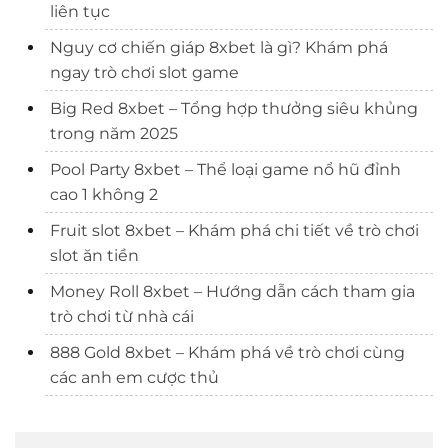
liên tục
Nguy cơ chiến giáp 8xbet là gì? Khám phá
ngay trò chơi slot game
Big Red 8xbet – Tổng hợp thưởng siêu khủng
trong năm 2025
Pool Party 8xbet – Thể loại game nổ hũ đỉnh
cao 1 không 2
Fruit slot 8xbet – Khám phá chi tiết về trò chơi
slot ăn tiền
Money Roll 8xbet – Hướng dẫn cách tham gia
trò chơi từ nhà cái
888 Gold 8xbet – Khám phá về trò chơi cùng
các anh em cược thủ