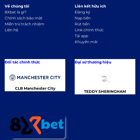
Về chúng tôi
Liên kết hữu ích
8Xbet là gì?
Đăng ký
Chính sách bảo mật
Nạp tiền
Miễn trừ trách nhiệm
Rút tiền
Liên hệ
Link chính thức
Tải app
Khuyến mãi
Đối tác chính thức
Đại sứ thương hiệu
CLB Manchester City
TEDDY SHERINGHAM