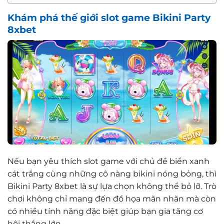
Khám phá thế giới slot game Bikini Party
8xbet
Nếu bạn yêu thích slot game với chủ đề biển xanh
cát trắng cùng những cô nàng bikini nóng bỏng, thì
Bikini Party 8xbet là sự lựa chọn không thể bỏ lỡ. Trò
chơi không chỉ mang đến đồ họa mãn nhãn mà còn
có nhiều tính năng đặc biệt giúp bạn gia tăng cơ
hội thắng lớn.