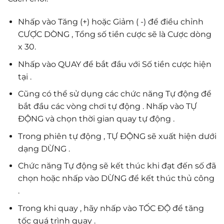
Nhấp vào Tăng (+) hoặc Giảm ( -) để điều chỉnh
CƯỢC DÒNG , Tổng số tiền cược sẽ là Cược dòng
x 30.
Nhấp vào QUAY để bắt đầu với Số tiền cược hiện
tại .
Cũng có thể sử dụng các chức năng Tự động để
bắt đầu các vòng chơi tự động . Nhấp vào TỰ
ĐỘNG và chọn thời gian quay tự động .
Trong phiên tự động , TỰ ĐỘNG sẽ xuất hiện dưới
dạng DỪNG .
Chức năng Tự động sẽ kết thúc khi đạt đến số đã
chọn hoặc nhấp vào DỪNG để kết thúc thủ công
.
Trong khi quay , hãy nhấp vào TỐC ĐỘ để tăng
tốc quá trình quay .