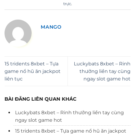
trực
.
MANGO
15 tridents 8xbet – Tựa
Luckybats 8xbet – Rinh
game nổ hũ ăn jackpot
thưởng liền tay cùng
liên tục
ngay slot game hot
BÀI ĐĂNG LIÊN QUAN KHÁC
Luckybats 8xbet – Rinh thưởng liền tay cùng
ngay slot game hot
15 tridents 8xbet – Tựa game nổ hũ ăn jackpot