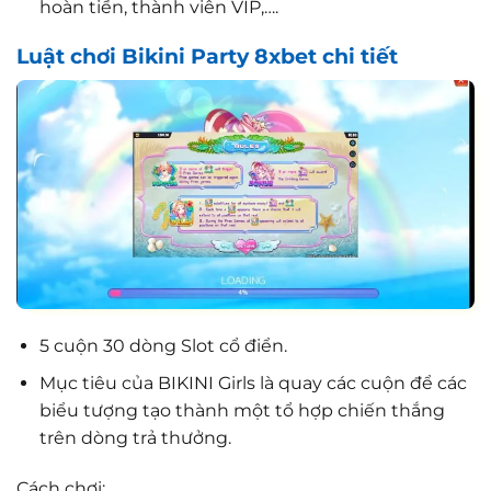
hoàn tiền, thành viên VIP,….
Luật chơi Bikini Party 8xbet chi tiết
5 cuộn 30 dòng Slot cổ điển.
Mục tiêu của BIKINI Girls là quay các cuộn để các
biểu tượng tạo thành một tổ hợp chiến thắng
trên dòng trả thưởng.
Cách chơi: