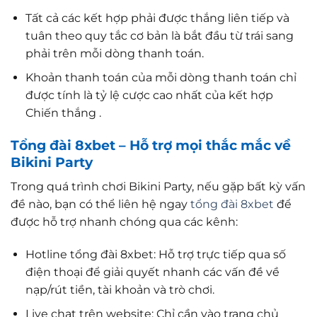
Tất cả các kết hợp phải được thắng liên tiếp và
tuân theo quy tắc cơ bản là bắt đầu từ trái sang
phải trên mỗi dòng thanh toán.
Khoản thanh toán của mỗi dòng thanh toán chỉ
được tính là tỷ lệ cược cao nhất của kết hợp
Chiến thắng .
Tổng đài 8xbet – Hỗ trợ mọi thắc mắc về
Bikini Party
Trong quá trình chơi Bikini Party, nếu gặp bất kỳ vấn
đề nào, bạn có thể liên hệ ngay
tổng đài 8xbet
để
được hỗ trợ nhanh chóng qua các kênh:
Hotline tổng đài 8xbet: Hỗ trợ trực tiếp qua số
điện thoại để giải quyết nhanh các vấn đề về
nạp/rút tiền, tài khoản và trò chơi.
Live chat trên website: Chỉ cần vào trang chủ