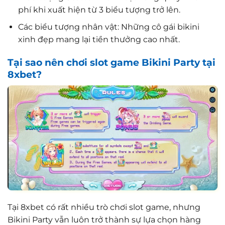
phí khi xuất hiện từ 3 biểu tượng trở lên.
Các biểu tượng nhân vật: Những cô gái bikini
xinh đẹp mang lại tiền thưởng cao nhất.
Tại sao nên chơi slot game Bikini Party tại
8xbet?
Tại 8xbet có rất nhiều trò chơi slot game, nhưng
Bikini Party vẫn luôn trở thành sự lựa chọn hàng