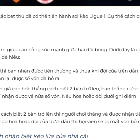
c bet thủ đã có thể tiến hành soi kèo Ligue 1. Cụ thể cách 
m giúp cân bằng sức mạnh giữa hai đội bóng. Dưới đây là c
 dễ hiểu:
 thì bạn nhận được tiền thưởng và thua khi đội cửa trên dẫn
 lại được số vốn đã bỏ ra.
h giá cao hơn thắng cách biệt 2 bàn trở lên, bạn thắng cược.
hỉ nhận được về nửa số vốn. Nếu hòa hoặc đội dưới ghi điểm
 cách biệt 2 bàn trở lên thì người chơi thắng và được nhận ti
ợp hòa hoặc đội cửa dưới đầu thì hội viên sẽ bị mất vốn bỏ r
 nhận biết kèo lừa của nhà cái