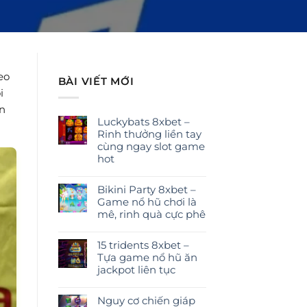
eo
BÀI VIẾT MỚI
i
ọn
Luckybats 8xbet –
Rinh thưởng liền tay
cùng ngay slot game
hot
Bikini Party 8xbet –
Game nổ hũ chơi là
mê, rinh quà cực phê
15 tridents 8xbet –
Tựa game nổ hũ ăn
jackpot liên tục
Nguy cơ chiến giáp