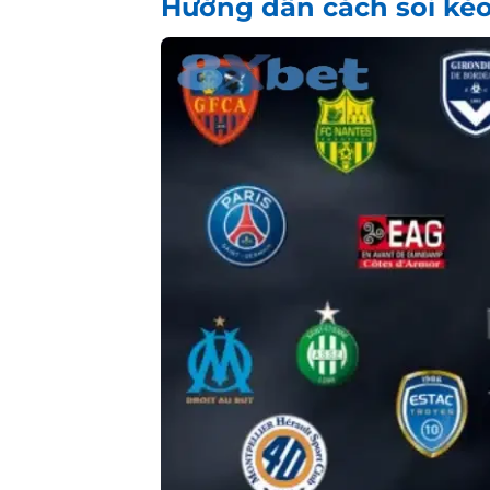
Hướng dẫn cách soi kèo