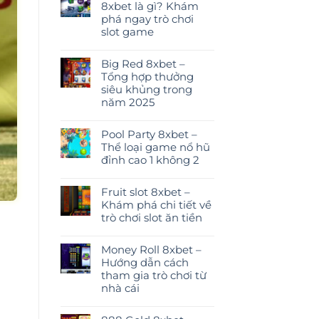
8xbet là gì? Khám
phá ngay trò chơi
slot game
Big Red 8xbet –
Tổng hợp thưởng
siêu khủng trong
năm 2025
Pool Party 8xbet –
Thể loại game nổ hũ
đỉnh cao 1 không 2
Fruit slot 8xbet –
Khám phá chi tiết về
trò chơi slot ăn tiền
Money Roll 8xbet –
Hướng dẫn cách
tham gia trò chơi từ
nhà cái