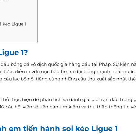
 kèo Ligue 1
Ligue 1?
i đấu bóng đá vô địch quốc gia hàng đầu tại Pháp. Sự kiện n
ải được diễn ra với mục tiêu tìm ra đội bóng mạnh nhất nước
g câu lạc bộ nổi tiếng cùng những cầu thủ xuất sắc nhất thế
 thủ thực hiện để phân tích và đánh giá các trận đấu trong g
 các hội viên sẽ tiến hàn tìm kiếm và thu thập thông tin về
h em tiến hành soi kèo Ligue 1