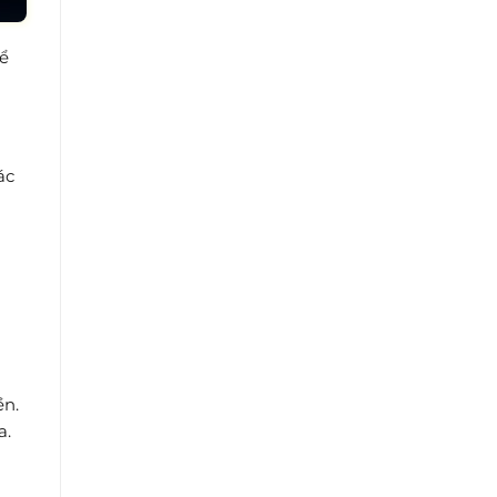
để
ác
ền.
a.