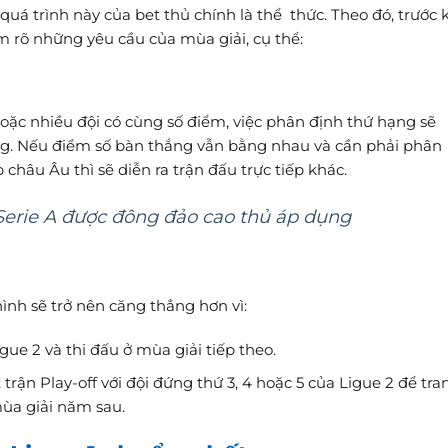
á trình này của bet thủ chính là thể thức. Theo đó, trước 
m rõ những yêu cầu của mùa giải, cụ thể:
hoặc nhiều đội có cùng số điểm, việc phân định thứ hạng sẽ
ng. Nếu điểm số bàn thắng vẫn bằng nhau và cần phải phân
châu Âu thì sẽ diễn ra trận đấu trực tiếp khác.
 Serie A được đông đảo cao thủ áp dụng
ình sẽ trở nên căng thẳng hơn vì:
gue 2 và thi đấu ở mùa giải tiếp theo.
trận Play-off với đội đứng thứ 3, 4 hoặc 5 của Ligue 2 để tra
mùa giải năm sau.