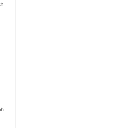
khi
nh