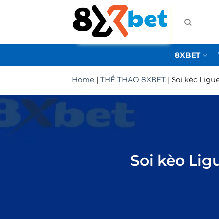
Bỏ
qua
nội
dung
8XBET
Home
|
THỂ THAO 8XBET
|
Soi kèo Ligu
Soi kèo Lig