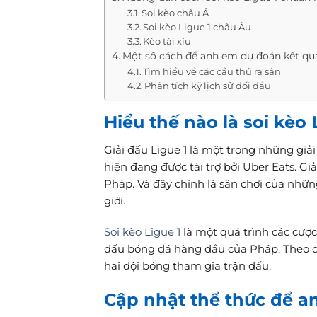
Soi kèo châu Á
Soi kèo Ligue 1 châu Âu
Kèo tài xỉu
Một số cách để anh em dự đoán kết quả
Tìm hiểu về các cầu thủ ra sân
Phân tích kỹ lịch sử đối đầu
Hiểu thế nào là soi kèo 
Giải đấu Ligue 1 là một trong những giả
hiện đang được tài trợ bởi Uber Eats. Gi
Pháp. Và đây chính là sân chơi của nhữn
giới.
Soi kèo Ligue 1
là một quá trình các cược
đấu bóng đá hàng đầu của Pháp. Theo đó,
hai đội bóng tham gia trận đấu.
Cập nhật thể thức để an