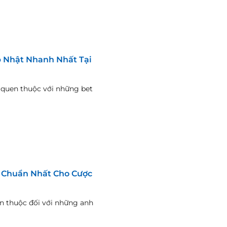
 Nhật Nhanh Nhất Tại
 quen thuộc với những bet
o Chuẩn Nhất Cho Cược
en thuộc đối với những anh