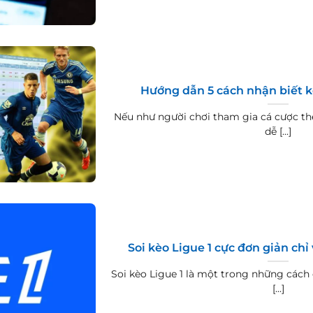
Hướng dẫn 5 cách nhận biết k
Nếu như người chơi tham gia cá cược th
dễ [...]
Soi kèo Ligue 1 cực đơn giản chỉ
Soi kèo Ligue 1 là một trong những cách
[...]