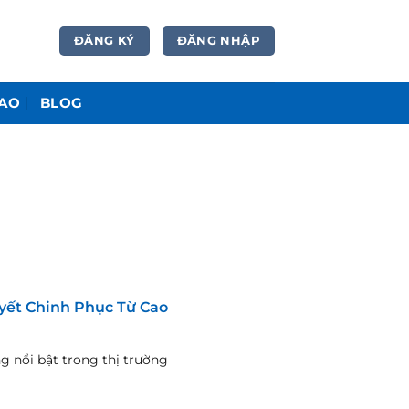
ĐĂNG KÝ
ĐĂNG NHẬP
HAO
BLOG
uyết Chinh Phục Từ Cao
g nổi bật trong thị trường