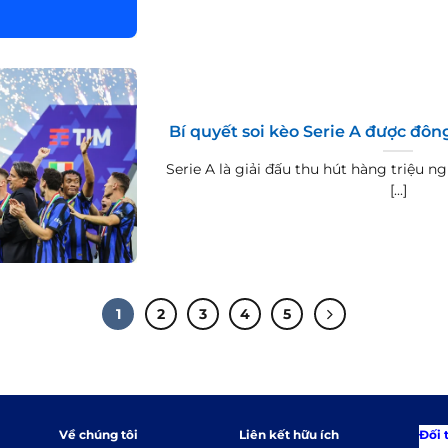
Bí quyết soi kèo Serie A được đô
Serie A là giải đấu thu hút hàng triệu ng
[...]
1
2
3
4
5
Về chúng tôi
Liên kết hữu ích
Đối 