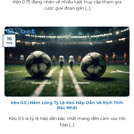
Kèo 0.75 đang nhận về nhiều lượt truy cập tham gia
cược giai đoạn gần [...]
16
Th9
Kèo 0.5 | Nằm Lòng Tỷ Lệ Kèo Hấp Dẫn Và Kịch Tính
Bậc Nhất
Kèo 0.5 là tỷ lệ hấp dẫn bậc nhất mang đến cảm xúc hồi
hộp [...]