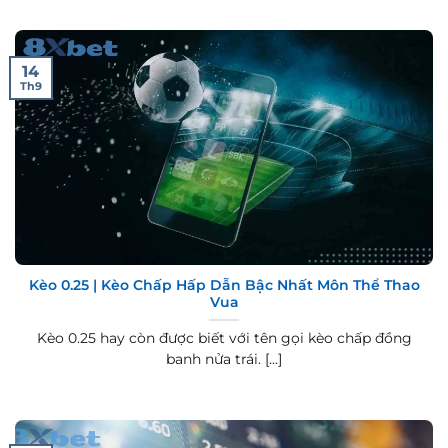
14
Th9
Kèo 0.25 | Kèo Chấp Hấp Dẫn Bậc Nhất Môn Thể Thao
Vua
Kèo 0.25 hay còn được biết với tên gọi kèo chấp đồng
banh nửa trái. [...]