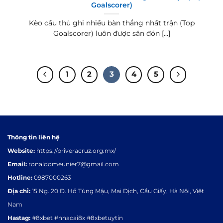
Goalscorer)
Kèo cầu thủ ghi nhiều bàn thắng nhất trận (Top
Goalscorer) luôn được săn đón [...]
1
2
3
4
5
Thông tin liên hệ
Website:
https://priveracruz.org.mx/
Email:
ronaldomeunier7@gmail.com
Hotline:
0987000263
Địa chỉ:
15 Ng. 20 Đ. Hồ Tùng Mậu, Mai Dịch, Cầu Giấy, Hà Nội, Việt
Nam
Hastag:
#8xbet #nhacai8x #8xbetuytin