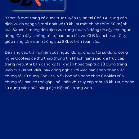
8Xbet là một trang cá cược trực tuyến uy tín tại Châu Á, cung cấp
dịch vụ đa dạng và mới nhất kể từ khi ra mắt chính thức. Sứ mệnh
của 8Xbet là mang đến dịch vụ trung thực và đáng tin cậy cho người
dùng. Gần đây, chúng tôi tự hào hợp tác với CLB Manchester City,
giúp nâng tầm danh tiếng của 8Xbet trên toàn cầu.
Để nâng cao trải nghiệm của người dùng, chúng tôi sử dụng công
nghệ Cookies để thu thập thông tin khách hàng sau khi truy cập
trang web. Khi bạn đăng ký tài khoản hoặc tiếp tục sử dụng trang
web của 8Xbet, điều này đồng nghĩa với việc bạn chấp nhận việc
chúng tôi sử dụng Cookies. Nếu bạn xóa hoặc chặn Cookies của
chúng tôi, bạn có thể gặp khó khăn khi truy cập một số khu vực hoặc
sử dụng các chức năng đặc biệt của trang web.