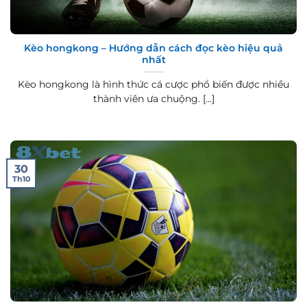
Kèo hongkong – Hướng dẫn cách đọc kèo hiệu quả
nhất
Kèo hongkong là hình thức cá cược phổ biến được nhiều
thành viên ưa chuộng. [...]
30
Th10