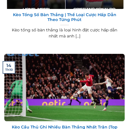
Kèo Tổng Số Bàn Thắng | Thể Loại Cược Hấp Dẫn
Theo Từng Phút
Kèo tổng số bàn thắng là loại hình đặt cược hấp dẫn
nhất mà anh [...]
14
Th10
Kèo Cầu Thủ Ghi Nhiều Bàn Thắng Nhất Trận (Top