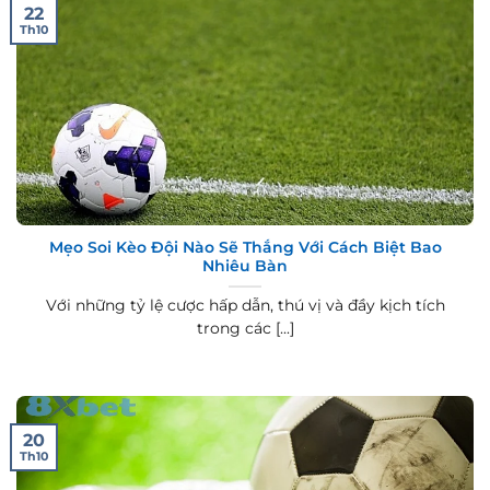
22
Th10
Mẹo Soi Kèo Đội Nào Sẽ Thắng Với Cách Biệt Bao
Nhiêu Bàn
Với những tỷ lệ cược hấp dẫn, thú vị và đầy kịch tích
trong các [...]
20
Th10