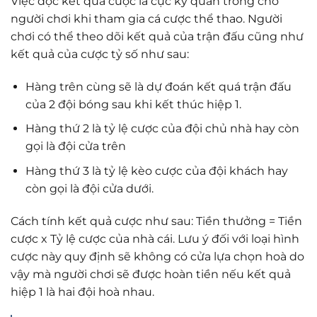
Việc đọc kết quả cược là cực kỳ quan trong cho
người chơi khi tham gia cá cược thể thao. Người
chơi có thể theo dõi kết quả của trận đấu cũng như
kết quả của cược tỷ số như sau:
Hàng trên cùng sẽ là dự đoán kết quá trận đấu
của 2 đội bóng sau khi kết thúc hiệp 1.
Hàng thứ 2 là tỷ lệ cược của đội chủ nhà hay còn
gọi là đội cửa trên
Hàng thứ 3 là tỷ lệ kèo cược của đội khách hay
còn gọi là đội cửa dưới.
Cách tính kết quả cược như sau: Tiền thưởng = Tiền
cược x Tỷ lệ cược của nhà cái. Lưu ý đối với loại hình
cược này quy định sẽ không có cửa lựa chọn hoà do
vậy mà người chơi sẽ được hoàn tiền nếu kết quả
hiệp 1 là hai đội hoà nhau.