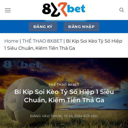
Bỏ
qua
nội
dung
ĐĂNG KÝ
ĐĂNG NHẬP
Home
|
THỂ THAO 8XBET
|
Bí Kíp Soi Kèo Tỷ Số Hiệp
1 Siêu Chuẩn, Kiếm Tiền Thả Ga
THỂ THAO 8XBET
Bí Kíp Soi Kèo Tỷ Số Hiệp 1 Siêu
Chuẩn, Kiếm Tiền Thả Ga
ĐĂNG VÀO
THÁNG 10 24, 2024
BỞI
SEO