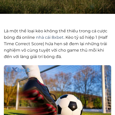
Là một thể loại kèo không thể thiếu trong cá cược
bóng đá online
nhà cái 8xbet
. Kèo tỷ số hiệp 1 (Half
Time Correct Score) hứa hẹn sẽ đem lại những trải
nghiệm vô cùng tuyệt vời cho game thủ mỗi khi
đến với làng giải trí bóng đá.