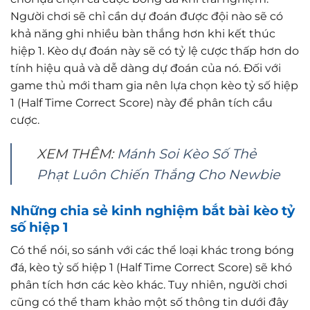
Người chơi sẽ chỉ cần dự đoán được đội nào sẽ có
khả năng ghi nhiều bàn thắng hơn khi kết thúc
hiệp 1. Kèo dự đoán này sẽ có tỷ lệ cược thấp hơn do
tính hiệu quả và dễ dàng dự đoán của nó. Đối với
game thủ mới tham gia nên lựa chọn kèo tỷ số hiệp
1 (Half Time Correct Score) này để phân tích cầu
cược.
XEM THÊM:
Mánh Soi Kèo Số Thẻ
Phạt Luôn Chiến Thắng Cho Newbie
Những chia sẻ kinh nghiệm bắt bài kèo tỷ
số hiệp 1
Có thể nói, so sánh với các thể loại khác trong bóng
đá, kèo tỷ số hiệp 1 (Half Time Correct Score) sẽ khó
phân tích hơn các kèo khác. Tuy nhiên, người chơi
cũng có thể tham khảo một số thông tin dưới đây