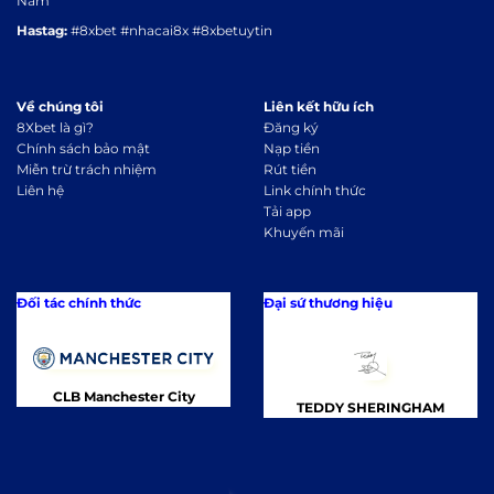
Nam
Hastag:
#8xbet #nhacai8x #8xbetuytin
Về chúng tôi
Liên kết hữu ích
8Xbet là gì?
Đăng ký
Chính sách bảo mật
Nạp tiền
Miễn trừ trách nhiệm
Rút tiền
Liên hệ
Link chính thức
Tải app
Khuyến mãi
Đối tác chính thức
Đại sứ thương hiệu
CLB Manchester City
TEDDY SHERINGHAM