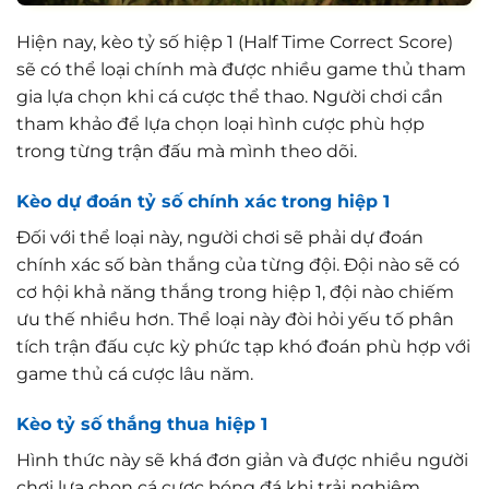
Hiện nay, kèo tỷ số hiệp 1 (Half Time Correct Score)
sẽ có thể loại chính mà được nhiều game thủ tham
gia lựa chọn khi cá cược thể thao. Người chơi cần
tham khảo để lựa chọn loại hình cược phù hợp
trong từng trận đấu mà mình theo dõi.
Kèo dự đoán tỷ số chính xác trong hiệp 1
Đối với thể loại này, người chơi sẽ phải dự đoán
chính xác số bàn thắng của từng đội. Đội nào sẽ có
cơ hội khả năng thắng trong hiệp 1, đội nào chiếm
ưu thế nhiều hơn. Thể loại này đòi hỏi yếu tố phân
tích trận đấu cực kỳ phức tạp khó đoán phù hợp với
game thủ cá cược lâu năm.
Kèo tỷ số thắng thua hiệp 1
Hình thức này sẽ khá đơn giản và được nhiều người
chơi lựa chọn cá cược bóng đá khi trải nghiệm.