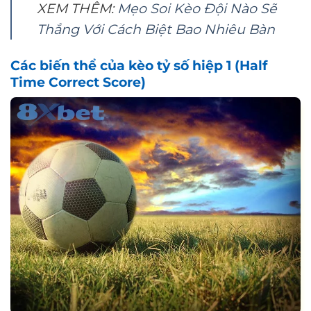
XEM THÊM:
Mẹo Soi Kèo Đội Nào Sẽ
Thắng Với Cách Biệt Bao Nhiêu Bàn
Các biến thể của kèo tỷ số hiệp 1 (Half
Time Correct Score)