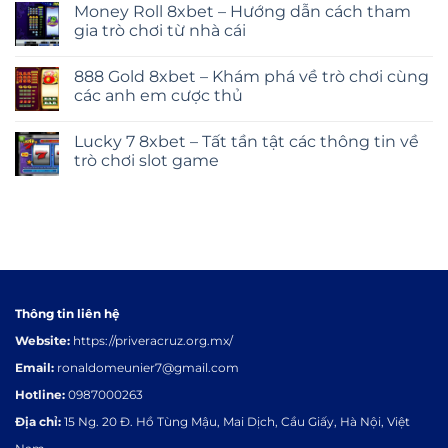
Money Roll 8xbet – Hướng dẫn cách tham
gia trò chơi từ nhà cái
888 Gold 8xbet – Khám phá về trò chơi cùng
các anh em cược thủ
Lucky 7 8xbet – Tất tần tật các thông tin về
trò chơi slot game
Thông tin liên hệ
Website:
https://priveracruz.org.mx/
Email:
ronaldomeunier7@gmail.com
Hotline:
0987000263
Địa chỉ:
15 Ng. 20 Đ. Hồ Tùng Mậu, Mai Dịch, Cầu Giấy, Hà Nội, Việt