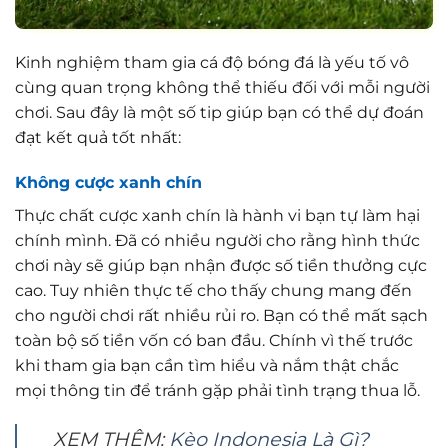
Kinh nghiệm tham gia cá độ bóng đá là yếu tố vô
cùng quan trọng không thể thiếu đối với mỗi người
chơi. Sau đây là một số tip giúp bạn có thể dự đoán
đạt kết quả tốt nhất:
Không cược xanh chín
Thực chất cược xanh chín là hành vi bạn tự làm hại
chính mình. Đã có nhiều người cho rằng hình thức
chơi này sẽ giúp bạn nhận được số tiền thưởng cực
cao. Tuy nhiên thực tế cho thấy chung mang đến
cho người chơi rất nhiều rủi ro. Bạn có thể mất sạch
toàn bộ số tiền vốn có ban đầu. Chính vì thế trước
khi tham gia bạn cần tìm hiểu và nắm thật chắc
mọi thông tin để tránh gặp phải tình trạng thua lỗ.
XEM THÊM:
Kèo Indonesia Là Gì?