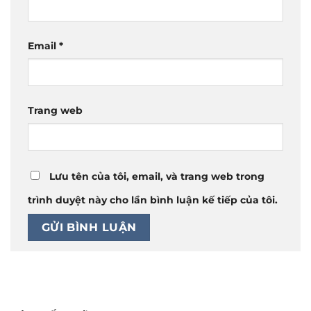
Email
*
Trang web
Lưu tên của tôi, email, và trang web trong
trình duyệt này cho lần bình luận kế tiếp của tôi.