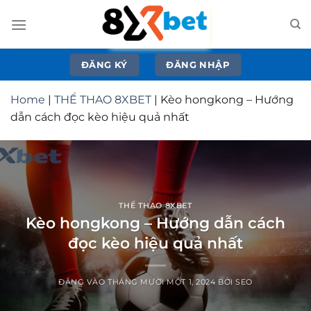
Bỏ
qua
nội
dung
ĐĂNG KÝ
ĐĂNG NHẬP
Home
|
THỂ THAO 8XBET
|
Kèo hongkong – Hướng
dẫn cách đọc kèo hiệu quả nhất
THỂ THAO 8XBET
Kèo hongkong – Hướng dẫn cách
đọc kèo hiệu quả nhất
ĐĂNG VÀO
THÁNG MƯỜI MỘT 1, 2024
BỞI
SEO