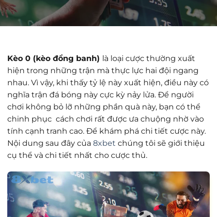
Kèo 0 (kèo đồng banh)
là loại cược thường xuất
hiện trong những trận mà thực lực hai đội ngang
nhau. Vì vậy, khi thấy tỷ lệ này xuất hiện, điều này có
nghĩa trận đá bóng này cực kỳ nảy lửa. Để người
chơi không bỏ lỡ những phần quà này, bạn có thể
chinh phục cách chơi rất được ưa chuộng nhờ vào
tính cạnh tranh cao. Để khám phá chi tiết cược này.
Nội dung sau đây của
8xbet
chúng tôi sẽ giới thiệu
cụ thể và chi tiết nhất cho cược thủ.