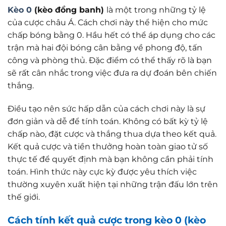
Kèo 0
(kèo đồng banh)
là một trong những tỷ lệ
của cược châu Á. Cách chơi này thể hiện cho mức
chấp bóng bằng 0. Hầu hết có thể áp dụng cho các
trận mà hai đội bóng cân bằng về phong độ, tấn
công và phòng thủ. Đặc điểm có thể thấy rõ là bạn
sẽ rất cân nhắc trong việc đưa ra dự đoán bên chiến
thắng.
Điều tạo nên sức hấp dẫn của cách chơi này là sự
đơn giản và dễ để tính toán. Không có bất kỳ tỷ lệ
chấp nào, đặt cược và thắng thua dựa theo kết quả.
Kết quả cược và tiền thưởng hoàn toàn giao tử số
thực tế để quyết định mà bạn không cần phải tính
toán. Hình thức này cực kỳ được yêu thích việc
thường xuyên xuất hiện tại những trận đấu lớn trên
thế giới.
Cách tính kết quả cược trong kèo 0 (kèo