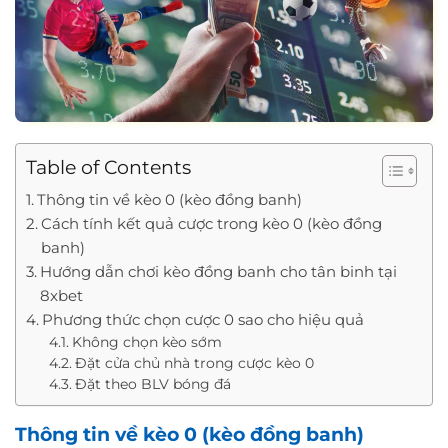
Table of Contents
Thông tin về kèo 0 (kèo đồng banh)
Cách tính kết quả cược trong kèo 0 (kèo đồng
banh)
Hướng dẫn chơi kèo đồng banh cho tân binh tại
8xbet
Phương thức chọn cược 0 sao cho hiệu quả
Không chọn kèo sớm
Đặt cửa chủ nhà trong cược kèo 0
Đặt theo BLV bóng đá
Thông tin về kèo 0 (kèo đồng banh)