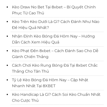
Kèo Draw No Bet Tại 8xbet – Bí Quyết Chinh
Phục Từ Cao Thủ
Kèo Trên Kèo Dưới Là Gì? Cách Đánh Như Nào
Để Hiệu Quả Nhất?
Nhận Định Kèo Bóng Đá Hôm Nay – Hướng
Dẫn Cách Xem Hiệu Quả
Kèo Phạt Đền 8xbet – Cách Đánh Sao Cho Dễ
Giành Chiến Thắng
Cách Chơi Kèo Rung Bóng Đá Tại 8xbet Chắc
Thắng Cho Tân Thủ
Tỷ Lệ Kèo Bóng Đá Hôm Nay – Cập Nhật
Nhanh Nhất Tại 8XBET
Kèo Handicap Là Gì? Cách Soi Kèo Chuẩn Nhất
Cho Cược Thủ