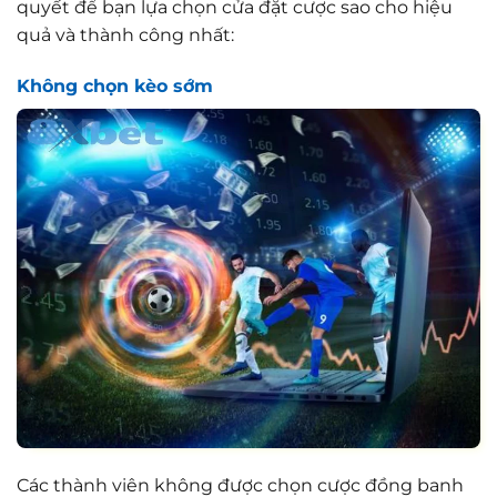
quyết để bạn lựa chọn cửa đặt cược sao cho hiệu
quả và thành công nhất:
Không chọn kèo sớm
Các thành viên không được chọn cược đồng banh