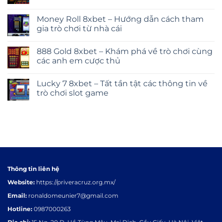
Money Roll 8xbet – Hướng dẫn cách tham
gia trò chơi từ nhà cái
888 Gold 8xbet – Khám phá về trò chơi cùng
các anh em cược thủ
Lucky 7 8xbet – Tất tần tật các thông tin về
trò chơi slot game
Thông tin liên hệ
Website:
https://priveracruz.org.mx/
Email:
ronaldomeunier7@gmail.com
Hotline:
0987000263