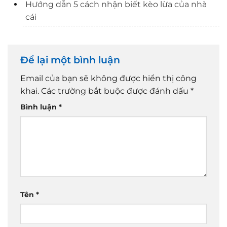
Hướng dẫn 5 cách nhận biết kèo lừa của nhà
cái
Để lại một bình luận
Email của bạn sẽ không được hiển thị công
khai.
Các trường bắt buộc được đánh dấu
*
Bình luận
*
Tên
*