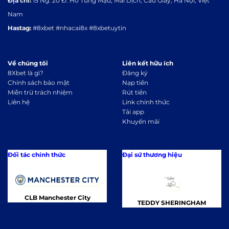
Địa chỉ:
15 Ng. 20 Đ. Hồ Tùng Mậu, Mai Dịch, Cầu Giấy, Hà Nội, Việt
Nam
Hastag:
#8xbet #nhacai8x #8xbetuytin
Về chúng tôi
Liên kết hữu ích
8Xbet là gì?
Đăng ký
Chính sách bảo mật
Nạp tiền
Miễn trừ trách nhiệm
Rút tiền
Liên hệ
Link chính thức
Tải app
Khuyến mãi
Đối tác chính thức
Đại sứ thương hiệu
CLB Manchester City
TEDDY SHERINGHAM