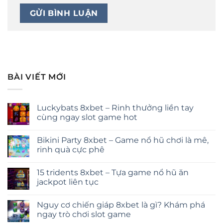
BÀI VIẾT MỚI
Luckybats 8xbet – Rinh thưởng liền tay
cùng ngay slot game hot
Bikini Party 8xbet – Game nổ hũ chơi là mê,
rinh quà cực phê
15 tridents 8xbet – Tựa game nổ hũ ăn
jackpot liên tục
Nguy cơ chiến giáp 8xbet là gì? Khám phá
ngay trò chơi slot game