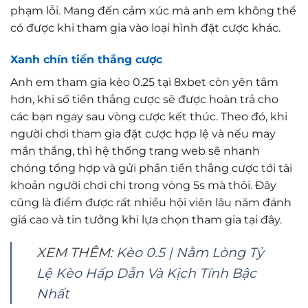
phạm lỗi. Mang đến cảm xúc mà anh em không thể
có được khi tham gia vào loại hình đặt cược khác.
Xanh chín tiền thắng cược
Anh em tham gia kèo 0.25 tại 8xbet còn yên tâm
hơn, khi số tiền thắng cược sẽ được hoàn trả cho
các bạn ngay sau vòng cược kết thúc. Theo đó, khi
người chơi tham gia đặt cược hợp lệ và nếu may
mắn thắng, thì hệ thống trang web sẽ nhanh
chóng tổng hợp và gửi phần tiền thắng cược tới tài
khoản người chơi chi trong vòng 5s mà thôi. Đây
cũng là điểm được rất nhiều hội viên lâu năm đánh
giá cao và tin tưởng khi lựa chọn tham gia tại đây.
XEM THÊM:
Kèo 0.5 | Nằm Lòng Tỷ
Lệ Kèo Hấp Dẫn Và Kịch Tính Bậc
Nhất