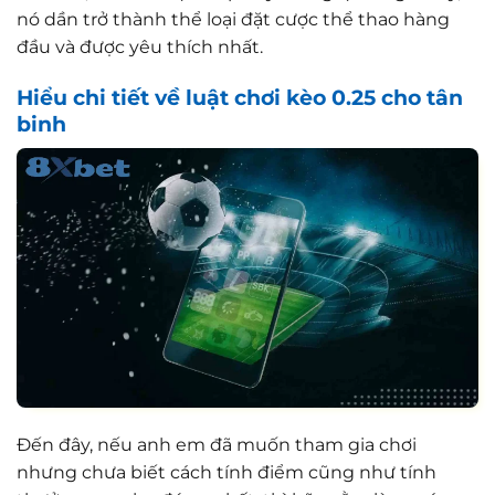
nó dần trở thành thể loại đặt cược thể thao hàng
đầu và được yêu thích nhất.
Hiểu chi tiết về luật chơi kèo 0.25 cho tân
binh
Đến đây, nếu anh em đã muốn tham gia chơi
nhưng chưa biết cách tính điểm cũng như tính