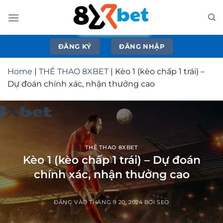
Bỏ
qua
nội
dung
ĐĂNG KÝ
ĐĂNG NHẬP
Home
|
THỂ THAO 8XBET
|
Kèo 1 (kèo chấp 1 trái) –
Dự đoán chính xác, nhận thưởng cao
THỂ THAO 8XBET
Kèo 1 (kèo chấp 1 trái) – Dự đoán
chính xác, nhận thưởng cao
ĐĂNG VÀO
THÁNG 9 20, 2024
BỞI
SEO