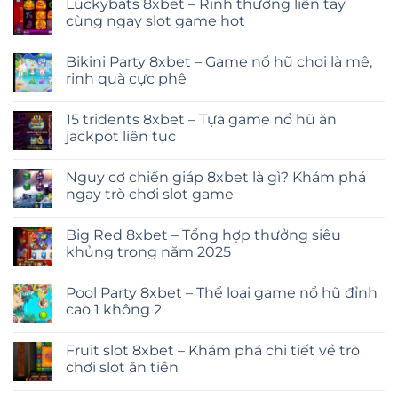
Luckybats 8xbet – Rinh thưởng liền tay
cùng ngay slot game hot
Bikini Party 8xbet – Game nổ hũ chơi là mê,
rinh quà cực phê
15 tridents 8xbet – Tựa game nổ hũ ăn
jackpot liên tục
Nguy cơ chiến giáp 8xbet là gì? Khám phá
ngay trò chơi slot game
Big Red 8xbet – Tổng hợp thưởng siêu
khủng trong năm 2025
Pool Party 8xbet – Thể loại game nổ hũ đỉnh
cao 1 không 2
Fruit slot 8xbet – Khám phá chi tiết về trò
chơi slot ăn tiền