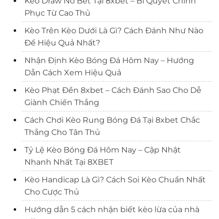
Kèo Draw No Bet Tại 8xbet – Bí Quyết Chinh
Phục Từ Cao Thủ
Kèo Trên Kèo Dưới Là Gì? Cách Đánh Như Nào
Để Hiệu Quả Nhất?
Nhận Định Kèo Bóng Đá Hôm Nay – Hướng
Dẫn Cách Xem Hiệu Quả
Kèo Phạt Đền 8xbet – Cách Đánh Sao Cho Dễ
Giành Chiến Thắng
Cách Chơi Kèo Rung Bóng Đá Tại 8xbet Chắc
Thắng Cho Tân Thủ
Tỷ Lệ Kèo Bóng Đá Hôm Nay – Cập Nhật
Nhanh Nhất Tại 8XBET
Kèo Handicap Là Gì? Cách Soi Kèo Chuẩn Nhất
Cho Cược Thủ
Hướng dẫn 5 cách nhận biết kèo lừa của nhà