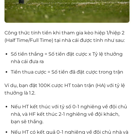
Công thức tính tiền khi tham gia kèo hiệp 1/hiệp 2
(Half Time/Full Time) tại nhà cái được tính như sau:
Số tiền thắng = Số tiền đặt cược x Tỷ lệ thưởng
nhà cái đưa ra
Tiền thua cược = Số tiền đã đặt cược trong trận
Ví dụ, bạn đặt 100K cược HT toàn trận (HA) với tỷ lệ
thưởng là 1.2.
Nếu HT kết thúc với tỷ số 0-1 nghiêng về đội chủ
nhà, và HF kết thúc 2-1 nghiêng về đội khách,
bạn sẽ thắng.
Nếu HT có kết quả 0-1 nghiêng về đội chủ nhà và