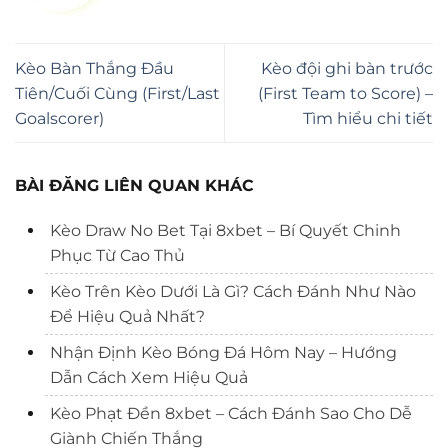
Kèo Bàn Thắng Đầu
Kèo đội ghi bàn trước
Tiên/Cuối Cùng (First/Last
(First Team to Score) –
Goalscorer)
Tìm hiểu chi tiết
BÀI ĐĂNG LIÊN QUAN KHÁC
Kèo Draw No Bet Tại 8xbet – Bí Quyết Chinh
Phục Từ Cao Thủ
Kèo Trên Kèo Dưới Là Gì? Cách Đánh Như Nào
Để Hiệu Quả Nhất?
Nhận Định Kèo Bóng Đá Hôm Nay – Hướng
Dẫn Cách Xem Hiệu Quả
Kèo Phạt Đền 8xbet – Cách Đánh Sao Cho Dễ
Giành Chiến Thắng