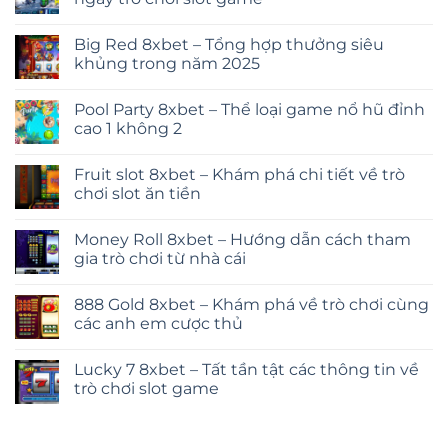
Big Red 8xbet – Tổng hợp thưởng siêu
khủng trong năm 2025
Pool Party 8xbet – Thể loại game nổ hũ đỉnh
cao 1 không 2
Fruit slot 8xbet – Khám phá chi tiết về trò
chơi slot ăn tiền
Money Roll 8xbet – Hướng dẫn cách tham
gia trò chơi từ nhà cái
888 Gold 8xbet – Khám phá về trò chơi cùng
các anh em cược thủ
Lucky 7 8xbet – Tất tần tật các thông tin về
trò chơi slot game