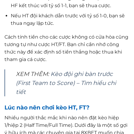
HF kết thúc với tỷ số 1-1, bạn sẽ thua cược.
Nếu HT đội khách dẫn trước với tỷ số 1-0, bạn sẽ
thua ngay lập tức.
Cách tính tiền cho các cược không có cửa hòa cũng
tương tự như cược HT/FT. Bạn chỉ cần nhớ công
thức này để xác định số tiền thắng hoặc thua khi
tham gia cá cược.
XEM THÊM:
Kèo đội ghi bàn trước
(First Team to Score) – Tìm hiểu chi
tiết
Lúc nào nên chơi kèo HT, FT?
Nhiều người thắc mắc khi nào nên đặt kèo hiệp
1/hiệp 2 (Half Time/Full Time). Dưới đây là một số gợi
ý hữu ích mà các chuyên gia tại 8XBET muốn chia