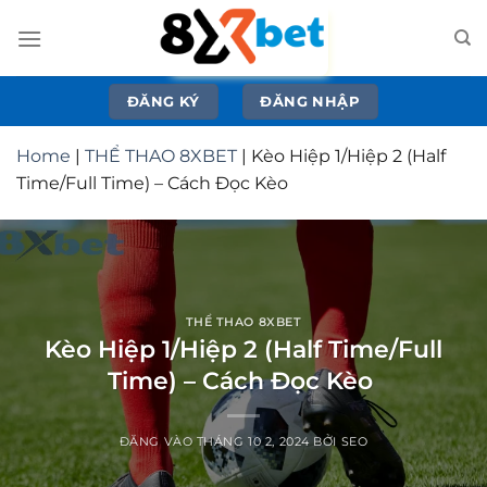
Bỏ
qua
nội
dung
ĐĂNG KÝ
ĐĂNG NHẬP
Home
|
THỂ THAO 8XBET
|
Kèo Hiệp 1/Hiệp 2 (Half
Time/Full Time) – Cách Đọc Kèo
THỂ THAO 8XBET
Kèo Hiệp 1/Hiệp 2 (Half Time/Full
Time) – Cách Đọc Kèo
ĐĂNG VÀO
THÁNG 10 2, 2024
BỞI
SEO