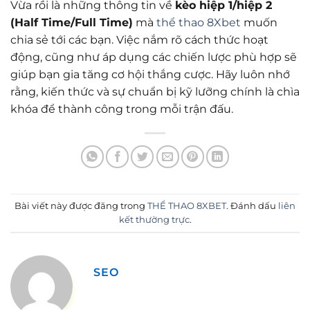
Vừa rồi là những thông tin về
kèo hiệp 1/hiệp 2
(Half Time/Full Time)
mà
thể thao 8Xbet
muốn
chia sẻ tới các bạn. Việc nắm rõ cách thức hoạt
động, cũng như áp dụng các chiến lược phù hợp sẽ
giúp bạn gia tăng cơ hội thắng cược. Hãy luôn nhớ
rằng, kiến thức và sự chuẩn bị kỹ lưỡng chính là chìa
khóa để thành công trong mỗi trận đấu.
Bài viết này được đăng trong
THỂ THAO 8XBET
. Đánh dấu
liên
kết thường trực
.
SEO