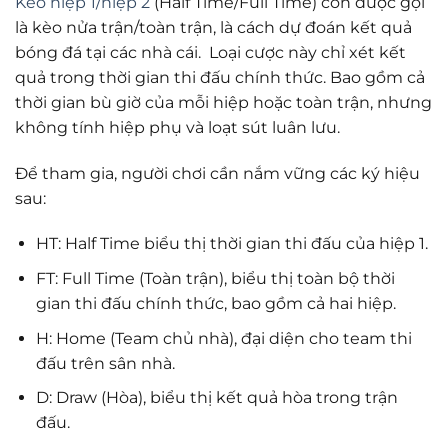
Kèo hiệp 1/hiệp 2
(Half Time/Full Time) còn được gọi
là kèo nửa trận/toàn trận, là cách dự đoán kết quả
bóng đá tại các nhà cái. Loại cược này chỉ xét kết
quả trong thời gian thi đấu chính thức. Bao gồm cả
thời gian bù giờ của mỗi hiệp hoặc toàn trận, nhưng
không tính hiệp phụ và loạt sút luân lưu.
Để tham gia, người chơi cần nắm vững các ký hiệu
sau:
HT: Half Time biểu thị thời gian thi đấu của hiệp 1.
FT: Full Time (Toàn trận), biểu thị toàn bộ thời
gian thi đấu chính thức, bao gồm cả hai hiệp.
H: Home (Team chủ nhà), đại diện cho team thi
đấu trên sân nhà.
D: Draw (Hòa), biểu thị kết quả hòa trong trận
đấu.