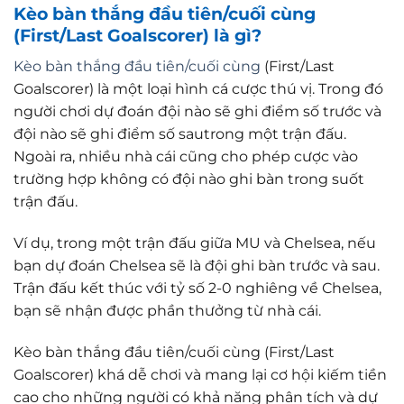
Kèo bàn thắng đầu tiên/cuối cùng
(First/Last Goalscorer) là gì?
Kèo bàn thắng đầu tiên/cuối cùng
(First/Last
Goalscorer) là một loại hình cá cược thú vị. Trong đó
người chơi dự đoán đội nào sẽ ghi điểm số trước và
đội nào sẽ ghi điểm số sautrong một trận đấu.
Ngoài ra, nhiều nhà cái cũng cho phép cược vào
trường hợp không có đội nào ghi bàn trong suốt
trận đấu.
Ví dụ, trong một trận đấu giữa MU và Chelsea, nếu
bạn dự đoán Chelsea sẽ là đội ghi bàn trước và sau.
Trận đấu kết thúc với tỷ số 2-0 nghiêng về Chelsea,
bạn sẽ nhận được phần thưởng từ nhà cái.
Kèo bàn thắng đầu tiên/cuối cùng (First/Last
Goalscorer) khá dễ chơi và mang lại cơ hội kiếm tiền
cao cho những người có khả năng phân tích và dự