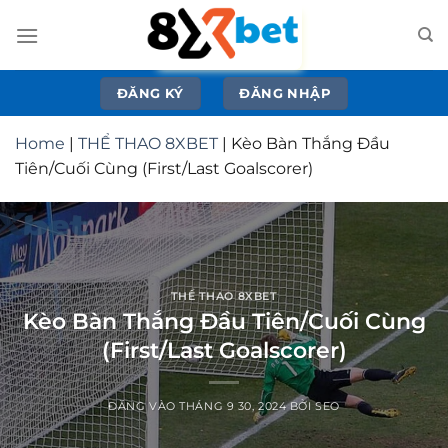
Bỏ
qua
nội
dung
ĐĂNG KÝ
ĐĂNG NHẬP
Home
|
THỂ THAO 8XBET
|
Kèo Bàn Thắng Đầu
Tiên/Cuối Cùng (First/Last Goalscorer)
THỂ THAO 8XBET
Kèo Bàn Thắng Đầu Tiên/Cuối Cùng
(First/Last Goalscorer)
ĐĂNG VÀO
THÁNG 9 30, 2024
BỞI
SEO