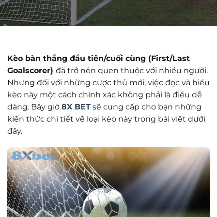
Kèo bàn thắng đầu tiên/cuối cùng (First/Last
Goalscorer)
đã trở nên quen thuộc với nhiều người.
Nhưng đối với những cược thủ mới, việc đọc và hiểu
kèo này một cách chính xác không phải là điều dễ
dàng. Bây giờ
8X BET
sẽ cung cấp cho bạn những
kiến thức chi tiết về loại kèo này trong bài viết dưới
đây.