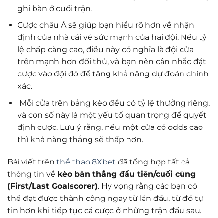
ghi bàn ở cuối trận.
Cược châu Á sẽ giúp bạn hiểu rõ hơn về nhận
định của nhà cái về sức mạnh của hai đội. Nếu tỷ
lệ chấp càng cao, điều này có nghĩa là đội cửa
trên mạnh hơn đối thủ, và bạn nên cân nhắc đặt
cược vào đội đó để tăng khả năng dự đoán chính
xác.
Mỗi cửa trên bảng kèo đều có tỷ lệ thưởng riêng,
và con số này là một yếu tố quan trọng để quyết
định cược. Lưu ý rằng, nếu một cửa có odds cao
thì khả năng thắng sẽ thấp hơn.
Bài viết trên
thể thao 8Xbet
đã tổng hợp tất cả
thông tin về
kèo bàn thắng đầu tiên/cuối cùng
(First/Last Goalscorer)
. Hy vọng rằng các bạn có
thể đạt được thành công ngay từ lần đầu, từ đó tự
tin hơn khi tiếp tục cá cược ở những trận đấu sau.