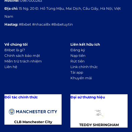
Hotline:
0987000263
Địa chỉ:
15 Ng. 20 Đ. Hồ Tùng Mậu, Mai Dịch, Cầu Giấy, Hà Nội, Việt
Nam
Hastag:
#8xbet #nhacai8x #8xbetuytin
Về chúng tôi
Liên kết hữu ích
8Xbet là gì?
Đăng ký
Chính sách bảo mật
Nạp tiền
Miễn trừ trách nhiệm
Rút tiền
Liên hệ
Link chính thức
Tải app
Khuyến mãi
Đối tác chính thức
Đại sứ thương hiệu
CLB Manchester City
TEDDY SHERINGHAM