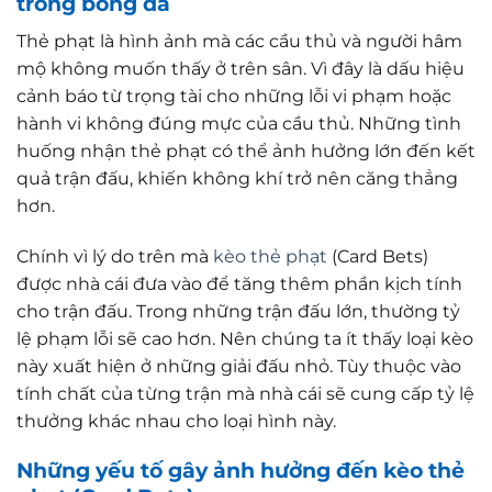
trong bóng đá
Thẻ phạt là hình ảnh mà các cầu thủ và người hâm
mộ không muốn thấy ở trên sân. Vì đây là dấu hiệu
cảnh báo từ trọng tài cho những lỗi vi phạm hoặc
hành vi không đúng mực của cầu thủ. Những tình
huống nhận thẻ phạt có thể ảnh hưởng lớn đến kết
quả trận đấu, khiến không khí trở nên căng thẳng
hơn.
Chính vì lý do trên mà
kèo thẻ phạt
(Card Bets)
được nhà cái đưa vào để tăng thêm phần kịch tính
cho trận đấu. Trong những trận đấu lớn, thường tỷ
lệ phạm lỗi sẽ cao hơn. Nên chúng ta ít thấy loại kèo
này xuất hiện ở những giải đấu nhỏ. Tùy thuộc vào
tính chất của từng trận mà nhà cái sẽ cung cấp tỷ lệ
thưởng khác nhau cho loại hình này.
Những yếu tố gây ảnh hưởng đến kèo thẻ