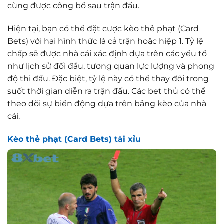
cùng được công bố sau trận đấu.
Hiện tại, bạn có thể đặt cược kèo thẻ phạt (Card
Bets) với hai hình thức là cả trận hoặc hiệp 1. Tỷ lệ
chấp sẽ được nhà cái xác định dựa trên các yếu tố
như lịch sử đối đầu, tương quan lực lượng và phong
độ thi đấu. Đặc biệt, tỷ lệ này có thể thay đổi trong
suốt thời gian diễn ra trận đấu. Các bet thủ có thể
theo dõi sự biến động dựa trên bảng kèo của nhà
cái.
Kèo thẻ phạt (Card Bets) tài xỉu