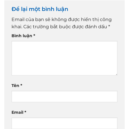
Để lại một bình luận
Email của bạn sẽ không được hiển thị công
khai.
Các trường bắt buộc được đánh dấu
*
Bình luận
*
Tên
*
Email
*