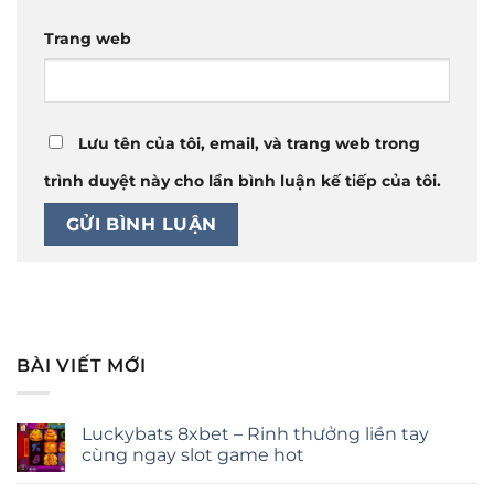
Trang web
Lưu tên của tôi, email, và trang web trong
trình duyệt này cho lần bình luận kế tiếp của tôi.
BÀI VIẾT MỚI
Luckybats 8xbet – Rinh thưởng liền tay
cùng ngay slot game hot