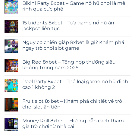
Bikini Party 8xbet – Game nổ hũ chơi là mê,
rinh quà cực phê
15 tridents 8xbet – Tựa game nổ hũ ăn
jackpot liên tục
Nguy cơ chiến giáp 8xbet là gì? Khám phá
ngay trò chơi slot game
Big Red 8xbet – Tổng hợp thưởng siêu
khủng trong năm 2025
Pool Party 8xbet – Thể loại game nổ hũ đỉnh
cao 1 không 2
Fruit slot 8xbet – Khám phá chi tiết về trò
chơi slot ăn tiền
Money Roll 8xbet – Hướng dẫn cách tham
gia trò chơi từ nhà cái