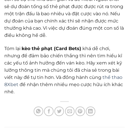
sẽ dự đoán tổng số thẻ phạt được được rút ra trong
một trận đấu là bao nhiêu và đặt cược vào nó. Nếu
dự đoán của bạn chính xác thì sẽ nhận được mức
thưởng khá cao. Vì việc dự đoán đúng một con số là
điều không hề dễ.
Tóm lại
kèo thẻ phạt (Card Bets)
khá dễ chơi,
nhưng để đảm bảo chiến thắng thì nên tìm hiểu kĩ
các yếu tố ảnh hưởng đến ván kèo. Hãy xem xét kỹ
lưỡng thông tin mà chúng tôi đã chia sẻ trong bài
viết này để tự tin hơn. Và đồng hành cùng
thể thao
8Xbet
để nhận thêm nhiều mẹo cược hữu ích khác
nhé.