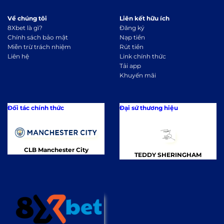
Về chúng tôi
Liên kết hữu ích
8Xbet là gì?
Đăng ký
Chính sách bảo mật
Nạp tiền
Miễn trừ trách nhiệm
Rút tiền
Liên hệ
Link chính thức
Tải app
Khuyến mãi
Đối tác chính thức
Đại sứ thương hiệu
CLB Manchester City
TEDDY SHERINGHAM