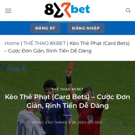
Bỏ
qua
nội
dung
ĐĂNG KÝ
ĐĂNG NHẬP
Home
|
THỂ THAO 8XBET
|
Kèo Thẻ Phạt (Card Bets)
– Cược Đơn Giản, Rinh Tiền Dễ Dàng
THỂ THAO 8XBET
Kèo Thẻ Phạt (Card Bets) – Cược Đơn
Giản, Rinh Tiền Dễ Dàng
ĐĂNG VÀO
THÁNG 9 28, 2024
BỞI
SEO