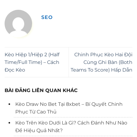
SEO
Kèo Hiệp 1/Hiệp 2 (Half
Chinh Phục Kèo Hai Đội
Time/Full Time) – Cách
Cùng Ghi Bàn (Both
Đọc Kèo
Teams To Score) Hấp Dẫn
BÀI ĐĂNG LIÊN QUAN KHÁC
Kèo Draw No Bet Tại 8xbet – Bí Quyết Chinh
Phục Từ Cao Thủ
Kèo Trên Kèo Dưới Là Gì? Cách Đánh Như Nào
Để Hiệu Quả Nhất?