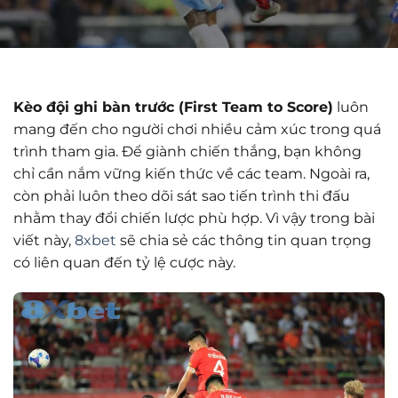
Kèo đội ghi bàn trước (First Team to Score)
luôn
mang đến cho người chơi nhiều cảm xúc trong quá
trình tham gia. Để giành chiến thắng, bạn không
chỉ cần nắm vững kiến thức về các team. Ngoài ra,
còn phải luôn theo dõi sát sao tiến trình thi đấu
nhằm thay đổi chiến lược phù hợp. Vì vậy trong bài
viết này,
8xbet
sẽ chia sẻ các thông tin quan trọng
có liên quan đến tỷ lệ cược này.