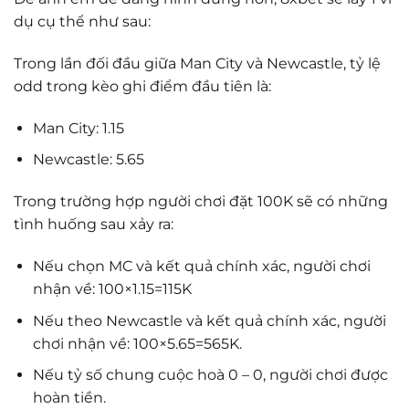
dụ cụ thể như sau:
Trong lần đối đầu giữa Man City và Newcastle, tỷ lệ
odd trong kèo ghi điểm đầu tiên là:
Man City: 1.15
Newcastle: 5.65
Trong trường hợp người chơi đặt 100K sẽ có những
tình huống sau xảy ra:
Nếu chọn MC và kết quả chính xác, người chơi
nhận về: 100×1.15=115K
Nếu theo Newcastle và kết quả chính xác, người
chơi nhận về: 100×5.65=565K.
Nếu tỷ số chung cuộc hoà 0 – 0, người chơi được
hoàn tiền.