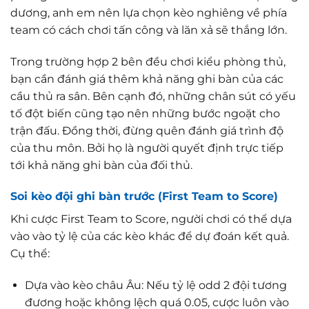
dương, anh em nên lựa chọn kèo nghiêng về phía
team có cách chơi tấn công và lăn xả sẽ thắng lớn.
Trong trường hợp 2 bên đều chơi kiểu phòng thủ,
bạn cần đánh giá thêm khả năng ghi bàn của các
cầu thủ ra sân. Bên cạnh đó, những chân sút có yếu
tố đột biến cũng tạo nên những bước ngoặt cho
trận đấu. Đồng thời, đừng quên đánh giá trình độ
của thu môn. Bởi họ là người quyết định trực tiếp
tới khả năng ghi bàn của đối thủ.
Soi kèo đội ghi bàn trước (First Team to Score)
Khi cược First Team to Score, người chơi có thể dựa
vào vào tỷ lệ của các kèo khác để dự đoán kết quả.
Cụ thể:
Dựa vào kèo châu Âu: Nếu tỷ lệ odd 2 đội tương
đương hoặc không lệch quá 0.05, cược luôn vào