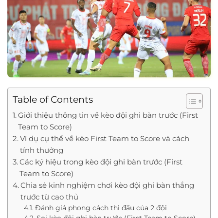
Table of Contents
Giới thiệu thông tin về kèo đội ghi bàn trước (First
Team to Score)
Ví dụ cụ thể về kèo First Team to Score và cách
tính thưởng
Các ký hiệu trong kèo đội ghi bàn trước (First
Team to Score)
Chia sẻ kinh nghiệm chơi kèo đội ghi bàn thắng
trước từ cao thủ
Đánh giá phong cách thi đấu của 2 đội
Soi kèo đội ghi bàn trước (First Team to Score)