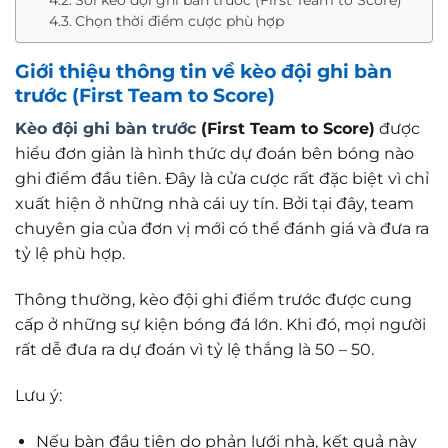
Chọn thời điểm cược phù hợp
Giới thiệu thông tin về kèo đội ghi bàn
trước (First Team to Score)
Kèo đội ghi bàn trước
(First Team to Score)
được
hiểu đơn giản là hình thức dự đoán bên bóng nào
ghi điểm đầu tiên. Đây là cửa cược rất đặc biệt vì chỉ
xuất hiện ở những nhà cái uy tín. Bởi tại đây, team
chuyên gia của đơn vị mới có thể đánh giá và đưa ra
tỷ lệ phù hợp.
Thông thường, kèo đội ghi điểm trước được cung
cấp ở những sự kiện bóng đá lớn. Khi đó, mọi người
rất dễ đưa ra dự đoán vì tỷ lệ thắng là 50 – 50.
Lưu ý:
Nếu bàn đầu tiên do phản lưới nhà, kết quả này