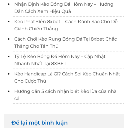
Nhận Định Kèo Bóng Đá Hôm Nay – Hướng
Dẫn Cách Xem Hiệu Quả
Kèo Phạt Đền 8xbet – Cách Đánh Sao Cho Dễ
Giành Chiến Thắng
Cách Chơi Kèo Rung Bóng Đá Tại 8xbet Chắc
Thắng Cho Tân Thủ
Tỷ Lệ Kèo Bóng Đá Hôm Nay – Cập Nhật
Nhanh Nhất Tại 8XBET
Kèo Handicap Là Gì? Cách Soi Kèo Chuẩn Nhất
Cho Cược Thủ
Hướng dẫn 5 cách nhận biết kèo lừa của nhà
cái
Để lại một bình luận