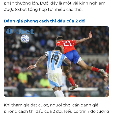
phần thưởng lớn. Dưới đây là một vài kinh nghiệm
được 8xbet tổng hợp từ nhiều cao thủ.
Đánh giá phong cách thi đấu của 2 đội
Khi tham gia đặt cược, người chơi cần đánh giá
phong cách thi đấu của 2 đội. Nếu có trình độ tương