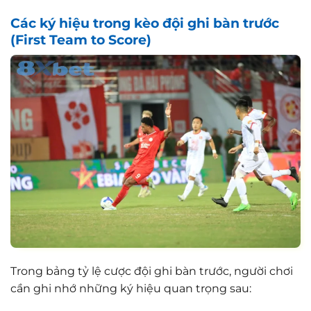
Các ký hiệu trong kèo đội ghi bàn trước
(First Team to Score)
Trong bảng tỷ lệ cược đội ghi bàn trước, người chơi
cần ghi nhớ những ký hiệu quan trọng sau: