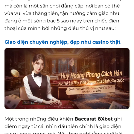
mà còn là một sân chơi đẳng cấp, nơi bạn có thể
vừa vui vừa thắng tiền, tận hưởng cảm giác như
đang ở một sòng bạc 5 sao ngay trên chiếc điện
thoại của mình bởi những điều thú vị như sau:
Giao diện chuyên nghiệp, đẹp như casino thật
Một trong những điều khiến
Baccarat 8Xbet
ghi
điểm ngay từ cái nhìn đầu tiên chính là giao diện
sang trọng, mượt mà. Nếu bạn nghĩ rằng chơi bài