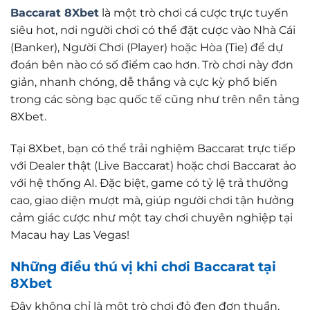
Baccarat 8Xbet
là một trò chơi cá cược trực tuyến
siêu hot, nơi người chơi có thể đặt cược vào Nhà Cái
(Banker), Người Chơi (Player) hoặc Hòa (Tie) để dự
đoán bên nào có số điểm cao hơn. Trò chơi này đơn
giản, nhanh chóng, dễ thắng và cực kỳ phổ biến
trong các sòng bạc quốc tế cũng như trên nền tảng
8Xbet.
Tại 8Xbet, bạn có thể trải nghiệm Baccarat trực tiếp
với Dealer thật (Live Baccarat) hoặc chơi Baccarat ảo
với hệ thống AI. Đặc biệt, game có tỷ lệ trả thưởng
cao, giao diện mượt mà, giúp người chơi tận hưởng
cảm giác cược như một tay chơi chuyên nghiệp tại
Macau hay Las Vegas!
Những điều thú vị khi chơi Baccarat tại
8Xbet
Đây không chỉ là một trò chơi đỏ đen đơn thuần,