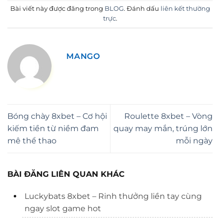
Bài viết này được đăng trong
BLOG
. Đánh dấu
liên kết thường
trực
.
MANGO
Bóng chày 8xbet – Cơ hội
Roulette 8xbet – Vòng
kiếm tiền từ niềm đam
quay may mắn, trúng lớn
mê thể thao
mỗi ngày
BÀI ĐĂNG LIÊN QUAN KHÁC
Luckybats 8xbet – Rinh thưởng liền tay cùng
ngay slot game hot