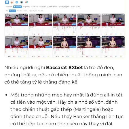
Nhiều người nghĩ
Baccarat 8Xbet
là trò đỏ đen,
nhưng thật ra, nếu có chiến thuật thông minh, bạn
có thể tăng tỷ lệ thắng đáng kể:
Một trong những mẹo hay nhất là đừng all-in tất
cả tiền vào một ván. Hãy chia nhỏ số vốn, đánh
theo chiến thuật gấp thếp (Martingale) hoặc
đánh theo chuỗi. Nếu thấy Banker thắng liên tục,
có thể tiếp tục bám theo kèo này thay vì đặt