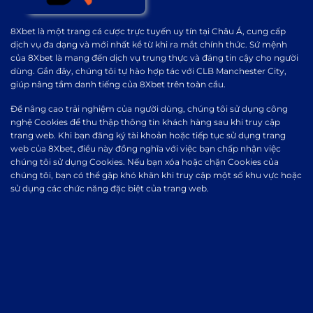
8Xbet là một trang cá cược trực tuyến uy tín tại Châu Á, cung cấp
dịch vụ đa dạng và mới nhất kể từ khi ra mắt chính thức. Sứ mệnh
của 8Xbet là mang đến dịch vụ trung thực và đáng tin cậy cho người
dùng. Gần đây, chúng tôi tự hào hợp tác với CLB Manchester City,
giúp nâng tầm danh tiếng của 8Xbet trên toàn cầu.
Để nâng cao trải nghiệm của người dùng, chúng tôi sử dụng công
nghệ Cookies để thu thập thông tin khách hàng sau khi truy cập
trang web. Khi bạn đăng ký tài khoản hoặc tiếp tục sử dụng trang
web của 8Xbet, điều này đồng nghĩa với việc bạn chấp nhận việc
chúng tôi sử dụng Cookies. Nếu bạn xóa hoặc chặn Cookies của
chúng tôi, bạn có thể gặp khó khăn khi truy cập một số khu vực hoặc
sử dụng các chức năng đặc biệt của trang web.