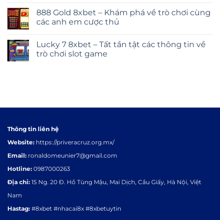
888 Gold 8xbet – Khám phá về trò chơi cùng
các anh em cược thủ
Lucky 7 8xbet – Tất tần tật các thông tin về
trò chơi slot game
Thông tin liên hệ
Website:
https://priveracruz.org.mx/
Email:
ronaldomeunier7@gmail.com
Hotline:
0987000263
Địa chỉ:
15 Ng. 20 Đ. Hồ Tùng Mậu, Mai Dịch, Cầu Giấy, Hà Nội, Việt
Nam
Hastag:
#8xbet #nhacai8x #8xbetuytin