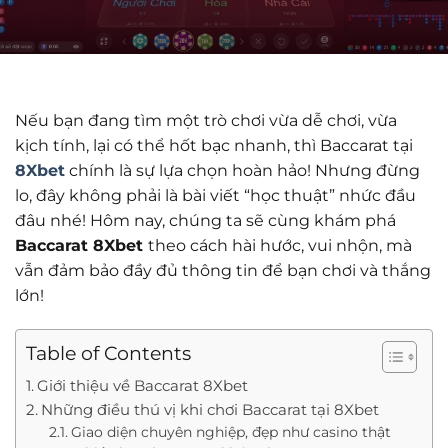
Nếu bạn đang tìm một trò chơi vừa dễ chơi, vừa
kịch tính, lại có thể hốt bạc nhanh, thì Baccarat tại
8Xbet
chính là sự lựa chọn hoàn hảo! Nhưng đừng
lo, đây không phải là bài viết “học thuật” nhức đầu
đâu nhé! Hôm nay, chúng ta sẽ cùng khám phá
Baccarat 8Xbet
theo cách hài hước, vui nhộn, mà
vẫn đảm bảo đầy đủ thông tin để bạn chơi và thắng
lớn!
Table of Contents
Giới thiệu về Baccarat 8Xbet
Những điều thú vị khi chơi Baccarat tại 8Xbet
Giao diện chuyên nghiệp, đẹp như casino thật