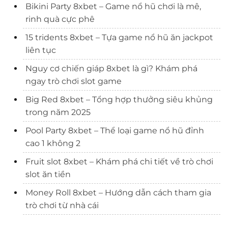
Bikini Party 8xbet – Game nổ hũ chơi là mê,
rinh quà cực phê
15 tridents 8xbet – Tựa game nổ hũ ăn jackpot
liên tục
Nguy cơ chiến giáp 8xbet là gì? Khám phá
ngay trò chơi slot game
Big Red 8xbet – Tổng hợp thưởng siêu khủng
trong năm 2025
Pool Party 8xbet – Thể loại game nổ hũ đỉnh
cao 1 không 2
Fruit slot 8xbet – Khám phá chi tiết về trò chơi
slot ăn tiền
Money Roll 8xbet – Hướng dẫn cách tham gia
trò chơi từ nhà cái