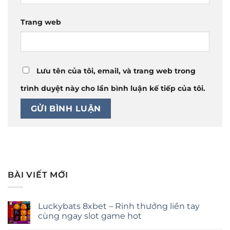
Trang web
Lưu tên của tôi, email, và trang web trong
trình duyệt này cho lần bình luận kế tiếp của tôi.
BÀI VIẾT MỚI
Luckybats 8xbet – Rinh thưởng liền tay
cùng ngay slot game hot