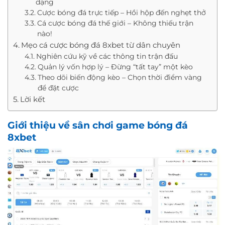
dạng
Cược bóng đá trực tiếp – Hồi hộp đến nghẹt thở
Cá cược bóng đá thế giới – Không thiếu trận
nào!
Mẹo cá cược bóng đá 8xbet từ dân chuyên
Nghiên cứu kỹ về các thông tin trận đấu
Quản lý vốn hợp lý – Đừng “tất tay” một kèo
Theo dõi biến động kèo – Chọn thời điểm vàng
để đặt cược
Lời kết
Giới thiệu về sân chơi game bóng đá
8xbet