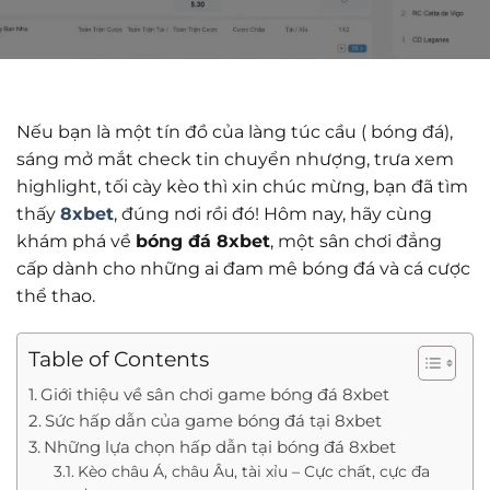
Nếu bạn là một tín đồ của làng túc cầu ( bóng đá),
sáng mở mắt check tin chuyển nhượng, trưa xem
highlight, tối cày kèo thì xin chúc mừng, bạn đã tìm
thấy
8xbet
, đúng nơi rồi đó! Hôm nay, hãy cùng
khám phá về
bóng đá 8xbet
, một sân chơi đẳng
cấp dành cho những ai đam mê bóng đá và cá cược
thể thao.
Table of Contents
Giới thiệu về sân chơi game bóng đá 8xbet
Sức hấp dẫn của game bóng đá tại 8xbet
Những lựa chọn hấp dẫn tại bóng đá 8xbet
Kèo châu Á, châu Âu, tài xỉu – Cực chất, cực đa