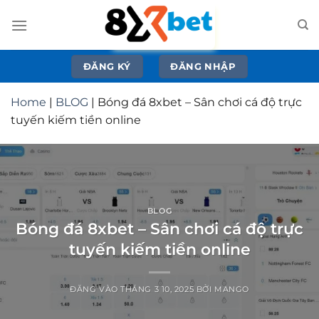
Bỏ
qua
nội
dung
ĐĂNG KÝ
ĐĂNG NHẬP
Home
|
BLOG
|
Bóng đá 8xbet – Sân chơi cá độ trực
tuyến kiếm tiền online
BLOG
Bóng đá 8xbet – Sân chơi cá độ trực
tuyến kiếm tiền online
ĐĂNG VÀO
THÁNG 3 10, 2025
BỞI
MANGO