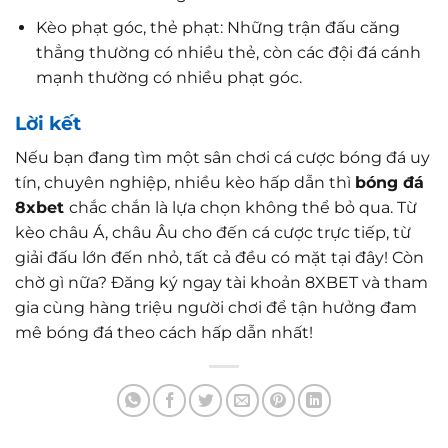
Kèo phạt góc, thẻ phạt: Những trận đấu căng
thẳng thường có nhiều thẻ, còn các đội đá cánh
mạnh thường có nhiều phạt góc.
Lời kết
Nếu bạn đang tìm một sân chơi cá cược bóng đá uy
tín, chuyên nghiệp, nhiều kèo hấp dẫn thì
bóng đá
8xbet
chắc chắn là lựa chọn không thể bỏ qua. Từ
kèo châu Á, châu Âu cho đến cá cược trực tiếp, từ
giải đấu lớn đến nhỏ, tất cả đều có mặt tại đây! Còn
chờ gì nữa? Đăng ký ngay tài khoản 8XBET và tham
gia cùng hàng triệu người chơi để tận hưởng đam
mê bóng đá theo cách hấp dẫn nhất!