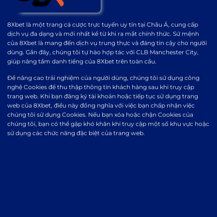
8Xbet là một trang cá cược trực tuyến uy tín tại Châu Á, cung cấp
dịch vụ đa dạng và mới nhất kể từ khi ra mắt chính thức. Sứ mệnh
của 8Xbet là mang đến dịch vụ trung thực và đáng tin cậy cho người
dùng. Gần đây, chúng tôi tự hào hợp tác với CLB Manchester City,
giúp nâng tầm danh tiếng của 8Xbet trên toàn cầu.
Để nâng cao trải nghiệm của người dùng, chúng tôi sử dụng công
nghệ Cookies để thu thập thông tin khách hàng sau khi truy cập
trang web. Khi bạn đăng ký tài khoản hoặc tiếp tục sử dụng trang
web của 8Xbet, điều này đồng nghĩa với việc bạn chấp nhận việc
chúng tôi sử dụng Cookies. Nếu bạn xóa hoặc chặn Cookies của
chúng tôi, bạn có thể gặp khó khăn khi truy cập một số khu vực hoặc
sử dụng các chức năng đặc biệt của trang web.