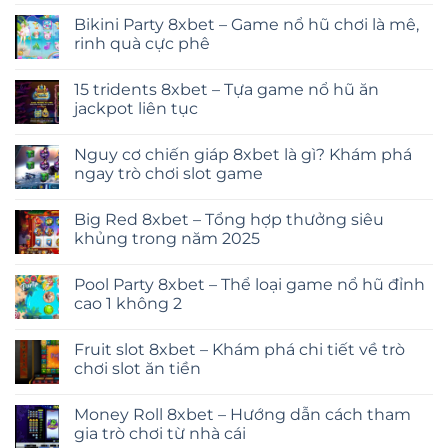
Bikini Party 8xbet – Game nổ hũ chơi là mê,
rinh quà cực phê
15 tridents 8xbet – Tựa game nổ hũ ăn
jackpot liên tục
Nguy cơ chiến giáp 8xbet là gì? Khám phá
ngay trò chơi slot game
Big Red 8xbet – Tổng hợp thưởng siêu
khủng trong năm 2025
Pool Party 8xbet – Thể loại game nổ hũ đỉnh
cao 1 không 2
Fruit slot 8xbet – Khám phá chi tiết về trò
chơi slot ăn tiền
Money Roll 8xbet – Hướng dẫn cách tham
gia trò chơi từ nhà cái