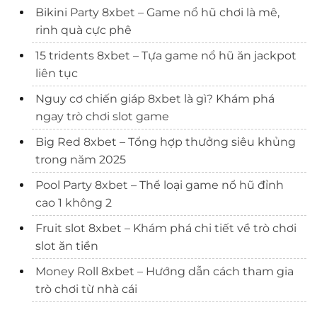
Bikini Party 8xbet – Game nổ hũ chơi là mê,
rinh quà cực phê
15 tridents 8xbet – Tựa game nổ hũ ăn jackpot
liên tục
Nguy cơ chiến giáp 8xbet là gì? Khám phá
ngay trò chơi slot game
Big Red 8xbet – Tổng hợp thưởng siêu khủng
trong năm 2025
Pool Party 8xbet – Thể loại game nổ hũ đỉnh
cao 1 không 2
Fruit slot 8xbet – Khám phá chi tiết về trò chơi
slot ăn tiền
Money Roll 8xbet – Hướng dẫn cách tham gia
trò chơi từ nhà cái