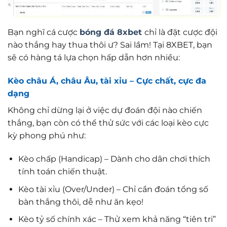
Bạn nghĩ cá cược
bóng đá 8xbet
chỉ là đặt cược đội
nào thắng hay thua thôi ư? Sai lầm! Tại 8XBET, bạn
sẽ có hàng tá lựa chọn hấp dẫn hơn nhiều:
Kèo châu Á, châu Âu, tài xỉu – Cực chất, cực đa
dạng
Không chỉ dừng lại ở việc dự đoán đội nào chiến
thắng, bạn còn có thể thử sức với các loại kèo cực
kỳ phong phú như:
Kèo chấp (Handicap) – Dành cho dân chơi thích
tính toán chiến thuật.
Kèo tài xỉu (Over/Under) – Chỉ cần đoán tổng số
bàn thắng thôi, dễ như ăn kẹo!
Kèo tỷ số chính xác – Thử xem khả năng “tiên tri”