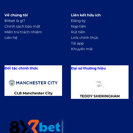
Về chúng tôi
Liên kết hữu ích
8Xbet là gì?
Đăng ký
Chính sách bảo mật
Nạp tiền
Miễn trừ trách nhiệm
Rút tiền
Liên hệ
Link chính thức
Tải app
Khuyến mãi
Đối tác chính thức
Đại sứ thương hiệu
CLB Manchester City
TEDDY SHERINGHAM