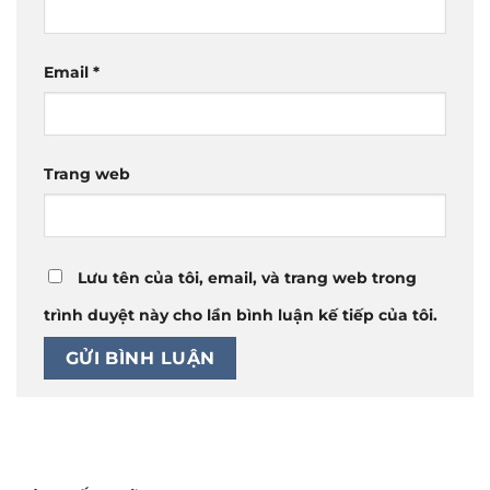
Email
*
Trang web
Lưu tên của tôi, email, và trang web trong
trình duyệt này cho lần bình luận kế tiếp của tôi.