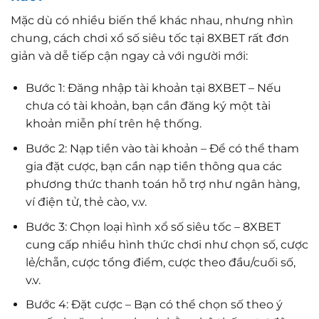
Mặc dù có nhiều biến thể khác nhau, nhưng nhìn
chung, cách chơi xổ số siêu tốc tại 8XBET rất đơn
giản và dễ tiếp cận ngay cả với người mới:
Bước 1: Đăng nhập tài khoản tại 8XBET – Nếu
chưa có tài khoản, bạn cần đăng ký một tài
khoản miễn phí trên hệ thống.
Bước 2: Nạp tiền vào tài khoản – Để có thể tham
gia đặt cược, bạn cần nạp tiền thông qua các
phương thức thanh toán hỗ trợ như ngân hàng,
ví điện tử, thẻ cào, v.v.
Bước 3: Chọn loại hình xổ số siêu tốc – 8XBET
cung cấp nhiều hình thức chơi như chọn số, cược
lẻ/chẵn, cược tổng điểm, cược theo đầu/cuối số,
v.v.
Bước 4: Đặt cược – Bạn có thể chọn số theo ý