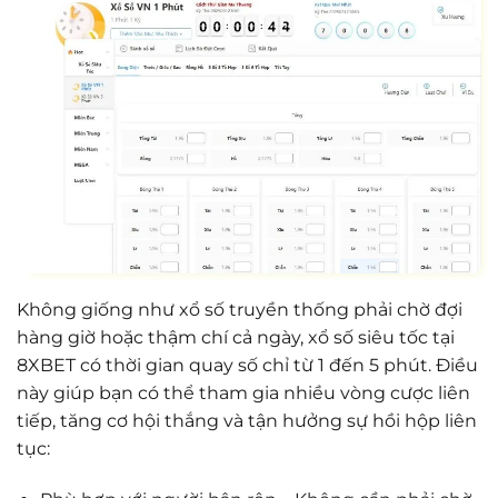
Không giống như xổ số truyền thống phải chờ đợi
hàng giờ hoặc thậm chí cả ngày, xổ số siêu tốc tại
8XBET có thời gian quay số chỉ từ 1 đến 5 phút. Điều
này giúp bạn có thể tham gia nhiều vòng cược liên
tiếp, tăng cơ hội thắng và tận hưởng sự hồi hộp liên
tục: