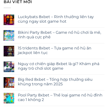
BÀI VIẾT MỚI
Luckybats 8xbet – Rinh thưởng liền tay
cùng ngay slot game hot
Bikini Party 8xbet – Game nổ hũ chơi là mê,
rinh quà cực phê
15 tridents 8xbet – Tựa game nổ hũ ăn
jackpot liên tục
Nguy cơ chiến giáp 8xbet là gì? Khám phá
ngay trò chơi slot game
Big Red 8xbet – Tổng hợp thưởng siêu
khủng trong năm 2025
Pool Party 8xbet – Thể loại game nổ hũ đỉnh
cao 1 không 2