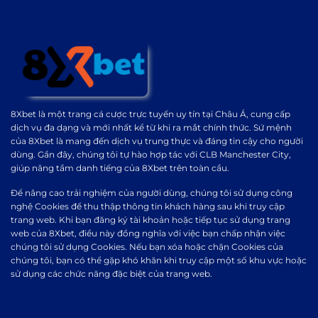
8Xbet là một trang cá cược trực tuyến uy tín tại Châu Á, cung cấp
dịch vụ đa dạng và mới nhất kể từ khi ra mắt chính thức. Sứ mệnh
của 8Xbet là mang đến dịch vụ trung thực và đáng tin cậy cho người
dùng. Gần đây, chúng tôi tự hào hợp tác với CLB Manchester City,
giúp nâng tầm danh tiếng của 8Xbet trên toàn cầu.
Để nâng cao trải nghiệm của người dùng, chúng tôi sử dụng công
nghệ Cookies để thu thập thông tin khách hàng sau khi truy cập
trang web. Khi bạn đăng ký tài khoản hoặc tiếp tục sử dụng trang
web của 8Xbet, điều này đồng nghĩa với việc bạn chấp nhận việc
chúng tôi sử dụng Cookies. Nếu bạn xóa hoặc chặn Cookies của
chúng tôi, bạn có thể gặp khó khăn khi truy cập một số khu vực hoặc
sử dụng các chức năng đặc biệt của trang web.