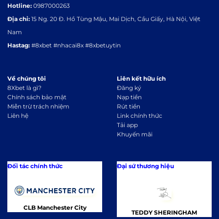
Hotline:
0987000263
Địa chỉ:
15 Ng. 20 Đ. Hồ Tùng Mậu, Mai Dịch, Cầu Giấy, Hà Nội, Việt
Nam
Hastag:
#8xbet #nhacai8x #8xbetuytin
Về chúng tôi
Liên kết hữu ích
8Xbet là gì?
Đăng ký
Chính sách bảo mật
Nạp tiền
Miễn trừ trách nhiệm
Rút tiền
Liên hệ
Link chính thức
Tải app
Khuyến mãi
Đối tác chính thức
Đại sứ thương hiệu
CLB Manchester City
TEDDY SHERINGHAM