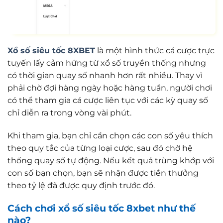
Xổ số siêu tốc 8XBET
là một hình thức cá cược trực
tuyến lấy cảm hứng từ xổ số truyền thống nhưng
có thời gian quay số nhanh hơn rất nhiều. Thay vì
phải chờ đợi hàng ngày hoặc hàng tuần, người chơi
có thể tham gia cá cược liên tục với các kỳ quay số
chỉ diễn ra trong vòng vài phút.
Khi tham gia, bạn chỉ cần chọn các con số yêu thích
theo quy tắc của từng loại cược, sau đó chờ hệ
thống quay số tự động. Nếu kết quả trùng khớp với
con số bạn chọn, bạn sẽ nhận được tiền thưởng
theo tỷ lệ đã được quy định trước đó.
Cách chơi xổ số siêu tốc 8xbet như thế
nào?