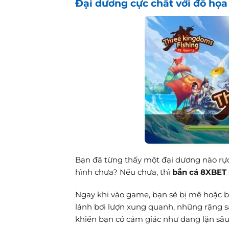
Đại dương cực chất với đồ họa
Bạn đã từng thấy một đại dương nào rự
hình chưa? Nếu chưa, thì
bắn cá 8XBET
Ngay khi vào game, bạn sẽ bị mê hoặc bở
lánh bơi lượn xung quanh, những rặng sa
khiến bạn có cảm giác như đang lặn sâu