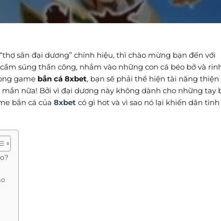
thợ săn đại dương” chính hiệu, thì chào mừng bạn đến với
ể cầm súng thần công, nhắm vào những con cá béo bở và rin
Trong game
bắn cá 8xbet
, bạn sẽ phải thể hiện tài năng thiện 
y mắn nữa! Bởi vì đại dương này không dành cho những tay 
me bắn cá của
8xbet
có gì hot và vì sao nó lại khiến dân tình
ào?
ao