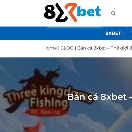
Bỏ
qua
nội
dung
8XBET
Home
|
BLOG
|
Bắn cá 8xbet – Thế giới 
Bắn cá 8xbet –