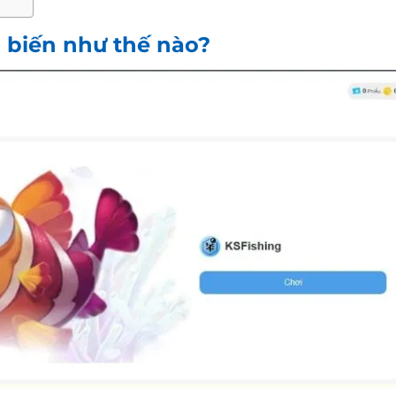
 biến như thế nào?