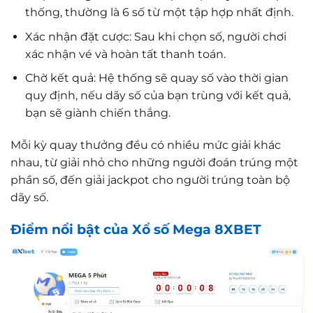
thống, thường là 6 số từ một tập hợp nhất định.
Xác nhận đặt cược: Sau khi chọn số, người chơi
xác nhận vé và hoàn tất thanh toán.
Chờ kết quả: Hệ thống sẽ quay số vào thời gian
quy định, nếu dãy số của bạn trùng với kết quả,
bạn sẽ giành chiến thắng.
Mỗi kỳ quay thưởng đều có nhiều mức giải khác
nhau, từ giải nhỏ cho những người đoán trúng một
phần số, đến giải jackpot cho người trúng toàn bộ
dãy số.
Điểm nổi bật của Xổ số Mega 8XBET