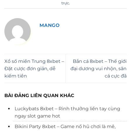
trực
.
MANGO
Xổ số miền Trung 8xbet –
Bắn cá 8xbet – Thế giới
Đặt cược đơn giản, dễ
đại dương vui nhộn, săn
kiếm tiền
cá cực đã
BÀI ĐĂNG LIÊN QUAN KHÁC
Luckybats 8xbet – Rinh thưởng liền tay cùng
ngay slot game hot
Bikini Party 8xbet – Game nổ hũ chơi là mê,