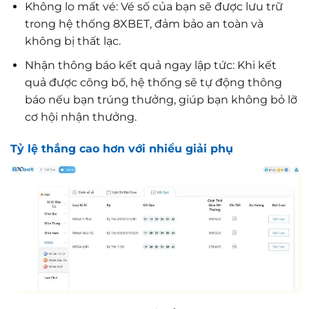
Không lo mất vé: Vé số của bạn sẽ được lưu trữ
trong hệ thống 8XBET, đảm bảo an toàn và
không bị thất lạc.
Nhận thông báo kết quả ngay lập tức: Khi kết
quả được công bố, hệ thống sẽ tự động thông
báo nếu bạn trúng thưởng, giúp bạn không bỏ lỡ
cơ hội nhận thưởng.
Tỷ lệ thắng cao hơn với nhiều giải phụ