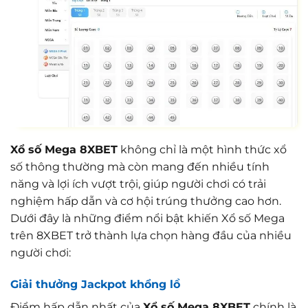
Xổ số Mega 8XBET
không chỉ là một hình thức xổ
số thông thường mà còn mang đến nhiều tính
năng và lợi ích vượt trội, giúp người chơi có trải
nghiệm hấp dẫn và cơ hội trúng thưởng cao hơn.
Dưới đây là những điểm nổi bật khiến Xổ số Mega
trên 8XBET trở thành lựa chọn hàng đầu của nhiều
người chơi:
Giải thưởng Jackpot khổng lồ
Điểm hấp dẫn nhất của
Xổ số Mega 8XBET
chính là