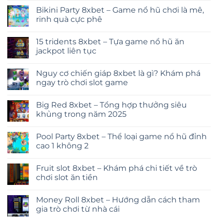
Bikini Party 8xbet – Game nổ hũ chơi là mê,
rinh quà cực phê
15 tridents 8xbet – Tựa game nổ hũ ăn
jackpot liên tục
Nguy cơ chiến giáp 8xbet là gì? Khám phá
ngay trò chơi slot game
Big Red 8xbet – Tổng hợp thưởng siêu
khủng trong năm 2025
Pool Party 8xbet – Thể loại game nổ hũ đỉnh
cao 1 không 2
Fruit slot 8xbet – Khám phá chi tiết về trò
chơi slot ăn tiền
Money Roll 8xbet – Hướng dẫn cách tham
gia trò chơi từ nhà cái