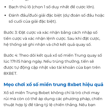
Bạch thủ lô (chọn 1 số duy nhất để cược lớn).
Đánh đầu/đuôi giải đặc biệt (dự đoán số đầu hoặc
số cuối của giải đặc biệt).
Bước 3: Đặt cược và xác nhận bằng cách nhập số
tiền cược và xác nhận lệnh cược. Sau khi đặt cược,
hệ thống sẽ ghi nhận và chờ kết quả quay số.
Bước 4: Theo dõi kết quả xổ số miền Trung quay số
lúc 17h15 hàng ngày. Nếu trúng thưởng, tiền sẽ
được tự động cập nhật vào tài khoản của bạn trên
8XBET.
Mẹo chơi xổ số miền trung 8xbet hiệu quả
Xổ số miền Trung 8xbet không chỉ là trò chơi may
rủi mà còn có thể áp dụng các phương pháp, chiến
thuật hợp lý để tăng tỷ lệ chiến thắng. Nếu bạn