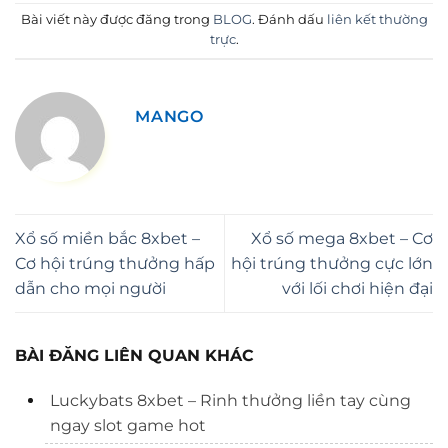
Bài viết này được đăng trong
BLOG
. Đánh dấu
liên kết thường
trực
.
MANGO
Xổ số miền bắc 8xbet –
Xổ số mega 8xbet – Cơ
Cơ hội trúng thưởng hấp
hội trúng thưởng cực lớn
dẫn cho mọi người
với lối chơi hiện đại
BÀI ĐĂNG LIÊN QUAN KHÁC
Luckybats 8xbet – Rinh thưởng liền tay cùng
ngay slot game hot