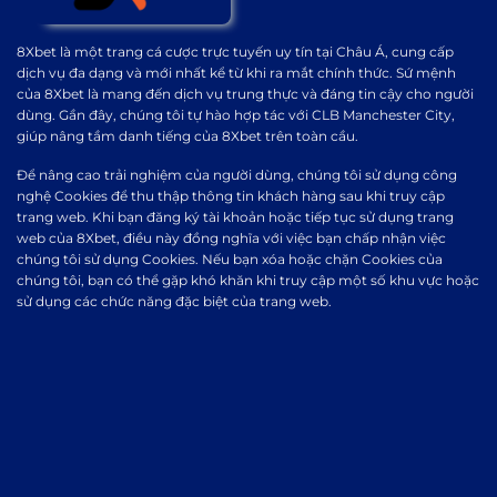
8Xbet là một trang cá cược trực tuyến uy tín tại Châu Á, cung cấp
dịch vụ đa dạng và mới nhất kể từ khi ra mắt chính thức. Sứ mệnh
của 8Xbet là mang đến dịch vụ trung thực và đáng tin cậy cho người
dùng. Gần đây, chúng tôi tự hào hợp tác với CLB Manchester City,
giúp nâng tầm danh tiếng của 8Xbet trên toàn cầu.
Để nâng cao trải nghiệm của người dùng, chúng tôi sử dụng công
nghệ Cookies để thu thập thông tin khách hàng sau khi truy cập
trang web. Khi bạn đăng ký tài khoản hoặc tiếp tục sử dụng trang
web của 8Xbet, điều này đồng nghĩa với việc bạn chấp nhận việc
chúng tôi sử dụng Cookies. Nếu bạn xóa hoặc chặn Cookies của
chúng tôi, bạn có thể gặp khó khăn khi truy cập một số khu vực hoặc
sử dụng các chức năng đặc biệt của trang web.