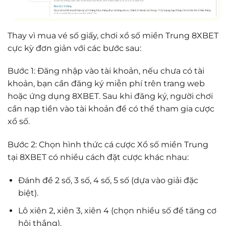
Thay vì mua vé số giấy, chơi xổ số miền Trung 8XBET
cực kỳ đơn giản với các bước sau:
Bước 1: Đăng nhập vào tài khoản, nếu chưa có tài
khoản, bạn cần đăng ký miễn phí trên trang web
hoặc ứng dụng 8XBET. Sau khi đăng ký, người chơi
cần nạp tiền vào tài khoản để có thể tham gia cược
xổ số.
Bước 2: Chọn hình thức cá cược Xổ số miền Trung
tại 8XBET có nhiều cách đặt cược khác nhau:
Đánh đề 2 số, 3 số, 4 số, 5 số (dựa vào giải đặc
biệt).
Lô xiên 2, xiên 3, xiên 4 (chọn nhiều số để tăng cơ
hội thắng).