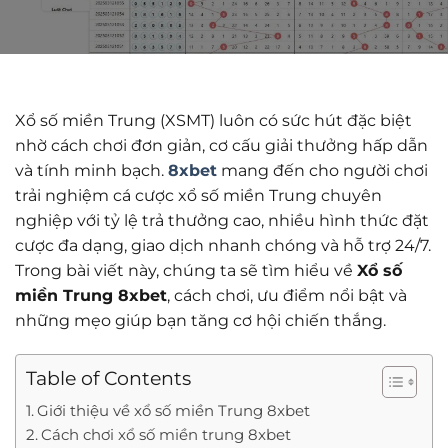
Xổ số miền Trung (XSMT) luôn có sức hút đặc biệt
nhờ cách chơi đơn giản, cơ cấu giải thưởng hấp dẫn
và tính minh bạch.
8xbet
mang đến cho người chơi
trải nghiệm cá cược xổ số miền Trung chuyên
nghiệp với tỷ lệ trả thưởng cao, nhiều hình thức đặt
cược đa dạng, giao dịch nhanh chóng và hỗ trợ 24/7.
Trong bài viết này, chúng ta sẽ tìm hiểu về
Xổ số
miền Trung 8xbet
, cách chơi, ưu điểm nổi bật và
những mẹo giúp bạn tăng cơ hội chiến thắng.
Table of Contents
Giới thiệu về xổ số miền Trung 8xbet
Cách chơi xổ số miền trung 8xbet