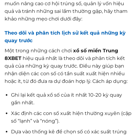
muốn nâng cao cơ hội trúng số, quản lý vốn hiệu
quả và tránh những sai lầm thường gặp, hãy tham
khảo những mẹo chơi dưới đây:
Theo dõi và phân tích lịch sử kết quả những kỳ
quay trước
Một trong những cách chơi
xổ số miền Trung
8XBET
hiệu quả nhất là theo dõi và phân tích kết
quả của những kỳ quay trước. Điều này giúp bạn
nhận diện các con số có tần suất xuất hiện nhiều
hoặc ít, từ đó đưa ra dự đoán hợp lý. Cách áp dụng:
Ghi lại kết quả xổ số của ít nhất 10-20 kỳ quay
gần nhất.
Xác định các con số xuất hiện thường xuyên (cặp
số “lạnh” và “nóng”).
Dựa vào thống kê để chọn số có xác suất trúng