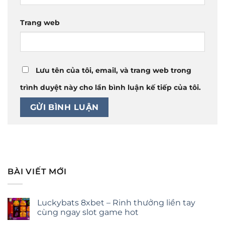
Trang web
Lưu tên của tôi, email, và trang web trong
trình duyệt này cho lần bình luận kế tiếp của tôi.
BÀI VIẾT MỚI
Luckybats 8xbet – Rinh thưởng liền tay
cùng ngay slot game hot