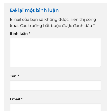
Để lại một bình luận
Email của bạn sẽ không được hiển thị công
khai.
Các trường bắt buộc được đánh dấu
*
Bình luận
*
Tên
*
Email
*