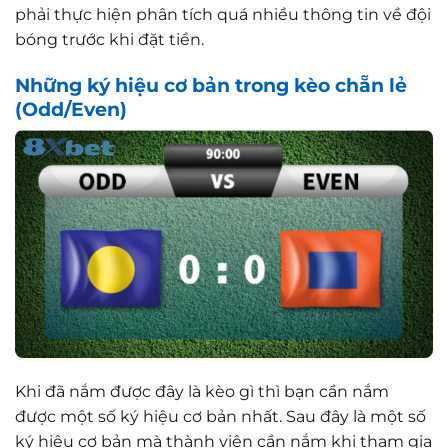
phải thực hiện phân tích quá nhiều thông tin về đội
bóng trước khi đặt tiền.
Những ký hiệu cơ bản trong kèo chẵn lẻ
(Odd/Even)
Khi đã nắm được đây là kèo gì thì bạn cần nắm
được một số ký hiệu cơ bản nhất. Sau đây là một số
ký hiệu cơ bản mà thành viên cần nắm khi tham gia