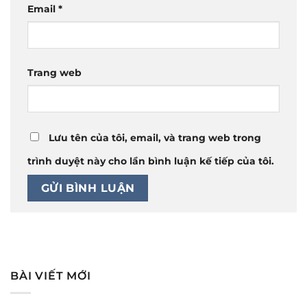
Email
*
Trang web
Lưu tên của tôi, email, và trang web trong
trình duyệt này cho lần bình luận kế tiếp của tôi.
BÀI VIẾT MỚI