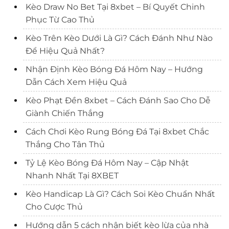
Kèo Draw No Bet Tại 8xbet – Bí Quyết Chinh
Phục Từ Cao Thủ
Kèo Trên Kèo Dưới Là Gì? Cách Đánh Như Nào
Để Hiệu Quả Nhất?
Nhận Định Kèo Bóng Đá Hôm Nay – Hướng
Dẫn Cách Xem Hiệu Quả
Kèo Phạt Đền 8xbet – Cách Đánh Sao Cho Dễ
Giành Chiến Thắng
Cách Chơi Kèo Rung Bóng Đá Tại 8xbet Chắc
Thắng Cho Tân Thủ
Tỷ Lệ Kèo Bóng Đá Hôm Nay – Cập Nhật
Nhanh Nhất Tại 8XBET
Kèo Handicap Là Gì? Cách Soi Kèo Chuẩn Nhất
Cho Cược Thủ
Hướng dẫn 5 cách nhận biết kèo lừa của nhà