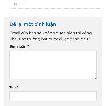
cái
Để lại một bình luận
Email của bạn sẽ không được hiển thị công
khai.
Các trường bắt buộc được đánh dấu
*
Bình luận
*
Tên
*