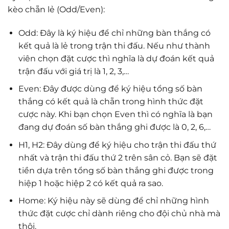
kèo chẵn lẻ (Odd/Even):
Odd: Đây là ký hiệu để chỉ những bàn thắng có
kết quả là lẻ trong trận thi đấu. Nếu như thành
viên chọn đặt cược thì nghĩa là dự đoán kết quả
trận đấu với giá trị là 1, 2, 3,…
Even: Đây được dùng để ký hiệu tổng số bàn
thắng có kết quả là chẵn trong hình thức đặt
cược này. Khi bạn chọn Even thì có nghĩa là bạn
đang dự đoán số bàn thắng ghi được là 0, 2, 6,…
H1, H2: Đây dùng để ký hiệu cho trận thi đấu thứ
nhất và trận thi đấu thứ 2 trên sân cỏ. Bạn sẽ đặt
tiền dựa trên tổng số bàn thắng ghi được trong
hiệp 1 hoặc hiệp 2 có kết quả ra sao.
Home: Ký hiệu này sẽ dùng để chỉ những hình
thức đặt cược chỉ dành riêng cho đội chủ nhà mà
thôi.