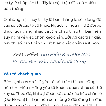
có tỷ lệ chấp lớn thì đây là một trận đấu có nhiều
bàn thắng.
Ở những trận này thì tỷ lệ bàn thắng lẻ sẽ tương đối
cao so với các tỷ số khác. Ngược lại nếu như 2 đội với
thực lực ngang nhau và tỷ lệ chấp thấp thì bạn nên
suy nghĩ về việc chọn kèo chẵn. Bởi với các trận đấu
này thì số bàn thắng xuất hiện chắc chắn sẽ ít hơn.
XEM THÊM:
Tìm Hiểu Kèo Đội Nào
Sẽ Ghi Bàn Đầu Tiên/ Cuối Cùng
Yếu tố khách quan
Bên cạnh xem xét 2 yếu tố nói trên thì bạn cũng
nên tìm hiểu những yếu tố khách quan khác có thể
xảy ra. Theo đó, khi dự đoán kết quả của kèo chẵn lẻ
(Odd/Even) thì bạn nên xem rằng 2 đội đang thi đấu
ở sân nào. Có nhiều đội thi có phong độ cực tốt khi