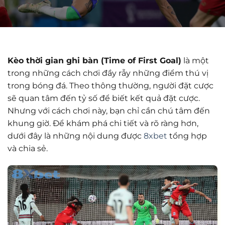
Kèo thời gian ghi bàn (Time of First Goal)
là một
trong những cách chơi đầy rẫy những điểm thú vị
trong bóng đá. Theo thông thường, người đặt cược
sẽ quan tâm đến tỷ số để biết kết quả đặt cược.
Nhưng với cách chơi này, bạn chỉ cần chú tâm đến
khung giờ. Để khám phá chi tiết và rõ ràng hơn,
dưới đây là những nội dung được
8xbet
tổng hợp
và chia sẻ.