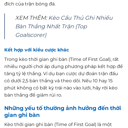
đích của trận bóng đá.
XEM THÊM:
Kèo Cầu Thủ Ghi Nhiều
Bàn Thắng Nhất Trận (Top
Goalscorer)
Kết hợp với kiểu cược khác
Trong kèo thời gian ghi bàn (Time of First Goal), rất
nhiều người chơi áp dụng phương pháp kết hợp để
tăng tỷ lệ thắng. Ví dụ bạn cược dự đoán trận đấu
có dưới 2,5 bàn thắng và theo dõi. Nếu 10 hay 15
phút không có bất kỳ trái nào vào lưới, hãy rời kèo
bàn thắng để giảm rủi ro.
Những yếu tố thường ảnh hưởng đến thời
gian ghi bàn
Kèo thời gian ghi bàn (Time of First Goal) là một