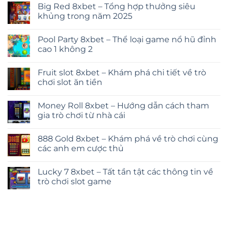
Big Red 8xbet – Tổng hợp thưởng siêu
khủng trong năm 2025
Pool Party 8xbet – Thể loại game nổ hũ đỉnh
cao 1 không 2
Fruit slot 8xbet – Khám phá chi tiết về trò
chơi slot ăn tiền
Money Roll 8xbet – Hướng dẫn cách tham
gia trò chơi từ nhà cái
888 Gold 8xbet – Khám phá về trò chơi cùng
các anh em cược thủ
Lucky 7 8xbet – Tất tần tật các thông tin về
trò chơi slot game