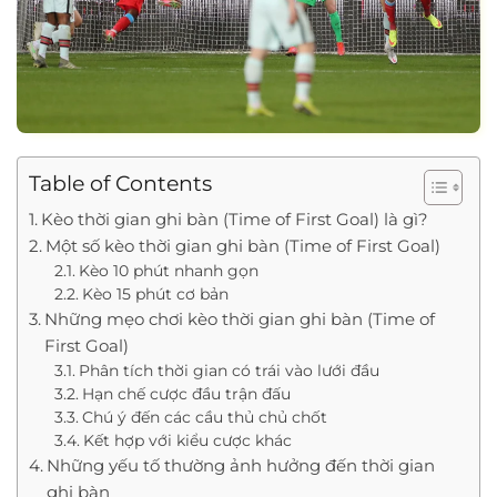
Table of Contents
Kèo thời gian ghi bàn (Time of First Goal) là gì?
Một số kèo thời gian ghi bàn (Time of First Goal)
Kèo 10 phút nhanh gọn
Kèo 15 phút cơ bản
Những mẹo chơi kèo thời gian ghi bàn (Time of
First Goal)
Phân tích thời gian có trái vào lưới đầu
Hạn chế cược đầu trận đấu
Chú ý đến các cầu thủ chủ chốt
Kết hợp với kiểu cược khác
Những yếu tố thường ảnh hưởng đến thời gian
ghi bàn