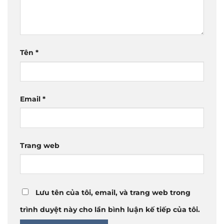
Tên
*
Email
*
Trang web
Lưu tên của tôi, email, và trang web trong
trình duyệt này cho lần bình luận kế tiếp của tôi.