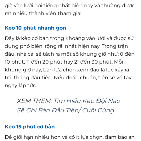
giờ vào lưới nổi tiếng nhất hiện nay và thường được
rất nhiều thành viên tham gia:
Kèo 10 phút nhanh gọn
Đây là kèo cơ bản trong khoảng vào lưới và được sử
dụng phổ biến, rộng rãi nhất hiện nay. Trong trận
đấu, nhà cái sẽ tách ra một số khung giờ như: 0 đến
10 phút, 11 đến 20 phút hay 21 đến 30 phút. Mỗi
khung giờ này, bạn lựa chọn xem đâu là lúc xảy ra
trái thắng đầu tiên. Nếu đoán chuẩn, tiền sẽ về tay
ngay lập tức.
XEM THÊM:
Tìm Hiểu Kèo Đội Nào
Sẽ Ghi Bàn Đầu Tiên/ Cuối Cùng
Kèo 15 phút cơ bản
Để giới hạn nhiều hơn và có ít lựa chọn, đảm bảo an