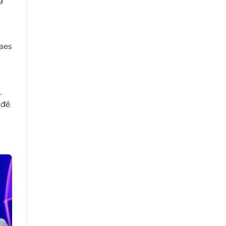
aes
.
 để