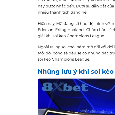
này được nhắc đến. Dưới sự dẫn dắt của
nhiều thành tích đáng nể.
Hiện nay, MC đang sở hữu đội hình với 
Ederson, Erling Haaland…Chắc chắn sẽ đ
giải khi soi kèo Champions League.
Ngoài ra, người chơi hâm mộ đối với đội
Mỗi đội bóng sẽ đều sẽ có những đặc tr
soi kèo Champions League.
Những lưu ý khi soi kè