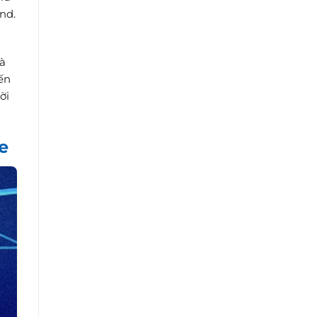
nd.
à
đến
ời
e