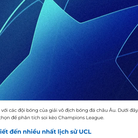
với các đội bóng của giải vô địch bóng đá châu Âu. Dưới đây
chọn để phân tích soi kèo Champions League.
iết đến nhiều nhất lịch sử UCL